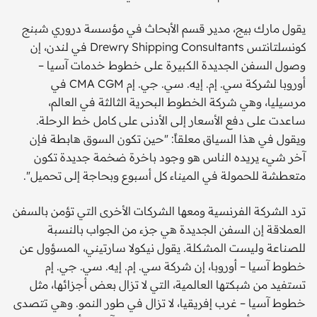
يقول مارك بيج، مدير قسم الأبحاث في مؤسسة دروري شبنج
كونسلتانتس Drewry Shipping Consultants في لندن، إن
وصول السفن الجديدة الكبيرة على خطوط خدمات آسيا –
أوروبا لشركة سي. إم. إيه. سي. جي. إم CMA CGM في
مرسيليا، وهي شركة الخطوط البحرية الثالثة في العالم،
ساعدت على دفع الأسعار إلى الأدنى على كامل خط الرحلة.
ويقول في هذا السياق معلقاً: "حين تكون السوق هابطة فإن
آخر شيء يريده الناس هو وجود باخرة ضخمة جديدة تكون
متعطشة للحمولة في الميناء كل أسبوع وبحاجة إلى تحميل".
ترد الشركة الفرنسية ومعها الشركات الأخرى التي تؤمن بالسفن
العملاقة إن السفن الجديدة هي جزء من الجواب بالنسبة
للصناعة وليست المشكلة. يقول نيكولا سارتيني، المسؤول عن
خطوط آسيا – أوروبا، إن شركة سي. إم. إيه. سي. جي. إم
تستفيد من شبكتها العالمية، التي لا تزال بعض أجزائها، مثل
خطوط آسيا – غرب إفريقيا، لا تزال في طور النمو. وهي تتصدى