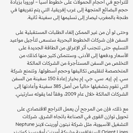
للتراجع في أحجام الحمولات على خطوط آسيا – أوروبا بزيادة
حجم البضائع المتجهة إلى غرب إفريقيا، التي يتم تفريغها في
طنجة بالمغرب ليصار إلى تسليمها إلى سفينة ثانية.
وحتى لو أن من غير الممكن إلغاء الطلبات المستقبلية على
السفن فإن شركات الخطوط البحرية ستسعى لتأجيل مواعيد
التسليم، حتى تتجنب أثر الإغراق من الطاقة الجديدة على
الأسعار ودفعها إلى الأدنى. وستتمكن كثير منها كذلك من
التخلص من السفن المستأجرة من الشركات المالكة
المتخصصة لتقليص تكاليفها وحجم أسطولها. وتتمتع شركة
سي. إم. إيه. سي. جي. إم بخيار إعادة 150 سفينة من السفن
التي تقوم بتشغيلها حالياً من أصل 385 سفينة وأعادتها إلى
الشركات المالكة خلال عام 2009، وفقاً لما يقوله سارتيني.
مع ذلك، فإن من المرجح أن يعمل التراجع الاقتصادي على
تحويل توازن القوى في الصناعة باتجاه الشرق. شركات
التشغيل الآسيوية، مثل شركة نبتون أورينت لاينز Neptune
Orient Lines السنغافورية وشركة أورينت أوفرسيز كونتينر