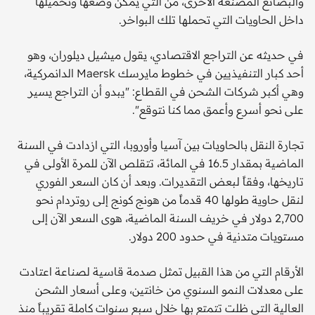
والبضائع المصنعة الأخرى، من التي يمكن وضعها وتحميلها
داخل الحاويات التي تحملها تلك البواخر.
في حديثه عن التراجع الاقتصادي، يقول ميشيل ديلوران، وهو
أحد كبار التنفيذيين في خطوط مايرسك Maersk الدانمركية،
وهي أكبر شركات الشحن في القطاع: "يبدو أن التراجع يسير
على نحو أسرع وأعمق مما كنا نتوقع".
تجارة النقل بالحاويات بين آسيا وأوروبا، التي ازدادت في السنة
الماضية بمقدار 16.5 في المائة، تتقلص الآن للمرة الأولى في
تاريخها، وفقاً لبعض التقديرات. وبعد أن كان السعر الفوري
لنقل حاوية طولها 40 قدماً من هونج كونج إلى روتردام نحو
2,700 دولار في خريف السنة الماضية، هوى السعر الآن إلى
مستويات متدنية في حدود 200 دولار.
الأرقام التي من هذا القبيل تمثل صدمة قاسية لصناعة اعتادت
على معدلات النمو السنوي من خانتين، وعلى أسعار الشحن
العالية التي ظلت تتمتع بها خلال سبع سنوات كاملة تقريباً منذ