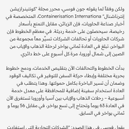
ولكن وفقاً لما يقوله جون فوسي، محرر مجلة "كونتينرازيشن
إنترناشنال" Containerisation Internationa، المتخصصة في
أخبار صناعة الحاويات، فإن الزبائن، مقابل التمتع بأسعار
رخيصة، سيحصلون على خدمة رديئة. في معظم الخطوط فإن
شركات الحاويات أو تحالفات الشركات تسيِّر معاً مجموعة من
البواخر، تبلغ في العادة ثماني بواخر لرحلة الذهاب والإياب من
الصين إلى شمال أوروبا، مرة كل أسبوع على خط دائري.
بدأت الخطوط والتحالفات الآن بتقليص الخدمات، ودمج خطوط
بحرية مختلفة وإبطاء حركة السفن للتوفير في تكاليف الوقود
وضمان أن تسير الباخرة بكامل حمولتها. وهذا يتطلب في
العادة استخدام سفينة إضافية للمحافظة على معدل خدمة
أسبوعية – رحلات الذهاب والإياب بين آسيا وأوروبا تستغرق الآن
في العادة 63 يوماً وتحتاج إلى تسع بواخر، في مقابل 56 يوماً و
ثماني بواخر في السابق.
يقول فوسي في هذا الصدد: "الشركات التجارية التي استفادت