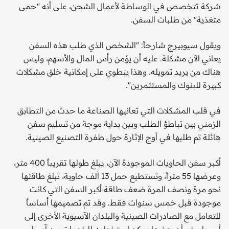
شركة تتخصص في الوساطة لأعمال الشحن، على أنه "حمى
متغذية" من طلبات السفن.
ويقول سيوبيرج شارحاً: "الشخص الذي طلب هذه السفن
يعاني الآن مشكلة. عليه أن يؤمن رأس المال والأسهم، وليس
هناك من يريد تمويله. وهذا ينطوي على إمكانية خلق مشكلات
كبيرة للبنوك والمستثمرين".
في قلب المشكلات التي تعانيها الصناعة ما حدث من التطابق
الزمني بين تباطؤ الطلب وبين بداية موجة من تسليم سفن
هائلة تم طلبها في أوج الإثارة حول طفرة التصنيع الصينية.
أكبر سفن الحاويات الموجودة الآن، يبلغ طولها تقريباً 400 متر،
وعرضها 55 متراً، وتستطيع حمل 13 ألف حاوية، تبلغ طاقتها
نحو مرة ونصف المرة ضعف طاقة أكبر السفن التي كانت
موجودة قبل خمس سنوات فقط. وقد تم تصميمها أساساً
للتعامل مع الصادرات الصينية والبلدان الآسيوية الأخرى إلى