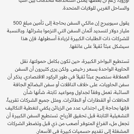
أوروبا، رغم أن بعضها يمكن استخدامه للخدمات بين آسيا
والساحل الغربي للولايات المتحدة.
يقول سيوبيرج إن مالكي السفن بحاجة إلى تأمين مبلغ 500
مليار دولار لتسديد أثمان السفن التي التزموا بشرائها. وبالنسبة
للشركات ذات الطلبات الكبيرة لزيادة أسطولها، فإن هذا
سيشكل عبئاً ثقيلاً على عاتقها.
تستطيع البواخر الكبيرة، حين تكون بكامل حمولتها، نقل
الحاوية الواحدة بسعر رخيص. ولكن يرى كثيرون أن السفن
العملاقة ستصبح عبئاً ثقيلاً في طور الركود الاقتصادي. يذكر أن
سفن الحاويات، على خلاف الناقلات أو سفن البضائع الجافة
السائبة، تعمل وفقاً لجداول ومواعيد ثابتة، شأنها شأن
الحافلات أو القطارات أو الطائرات. ومثل جميع الشركات تقريباً،
فإنها بحاجة إلى اجتذاب عدد من الزبائن يكفي لتغطية التكاليف
التشغيلية الثابتة قبل تحقيق الأرباح. تستطيع السفن الكبيرة أن
تجعل ملء الفراغ المتوفر أصعب من ذي قبل وتضطر الشركات
المشغلة إلى تقديم حسميات كبيرة في الأسعار.