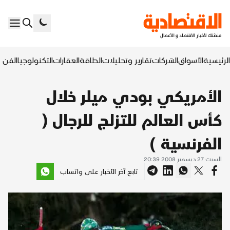
الرئيسية
الأسواق
الشركات
تقارير وتحليلات
الطاقة
العقارات
التكنولوجيا
الفن ا
الأمريكي بودي ميلر خلال
كأس العالم للتزلج للرجال (
الفرنسية )
السبت 27 ديسمبر 2008 20:39
تابع آخر الأخبار على واتساب