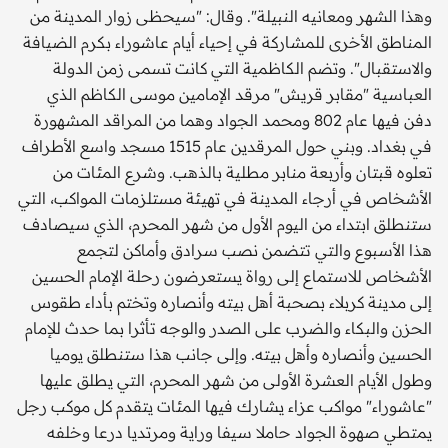
وهذا الشهر ومعانيه النبيلة". وقال: "سيحظى زوار المدينة من
المناطق الأخرى للمشاركة في إحياء أيام عاشوراء بكرم الضيافة
والاستقبال". وتضم الكاظمية التي كانت تسمى زمن الدولة
العباسية "مقابر قريش" مرقد الإمامين موسى الكاظم الذي
دفن فيها عام 802 ومحمد الجواد وهما من المراقد المشهورة
في بغداد. وبني حول المرقدين عام 1515 مسجد واسع الأطراف
تعلوه قبتان وأربعة منابر مطلية بالذهب. وشرع المئات من
الأشخاص في أرجاء المدينة في تهيئة مستلزمات المواكب، التي
ستنطلق ابتداء من اليوم الأول من شهر المحرم، الذي سيصادف
هذا الأسبوع والتي تتضمن نصب سرادق وأماكن لتجمع
الأشخاص للاستماع إلى رواة يستعرضون رحلة الإمام الحسين
إلى مدينة كربلاء بصحبة أهل بيته وأنصاره وتختم بأداء طقوس
الحزن والبكاء والضرب على الصدر والوجه تأثرا بما حدث للإمام
الحسين وأنصاره وأهل بيته. وإلى جانب هذا ستنطلق يوميا
وطول الأيام العشرة الأولى من شهر المحرم، التي يطلق عليها
"عاشوراء" مواكب عزاء يشارك فيها المئات يتقدم كل موكب رجل
يمتطي صهوة الجواد حاملا سيفا وراية ومرتديا درعا وخلفه