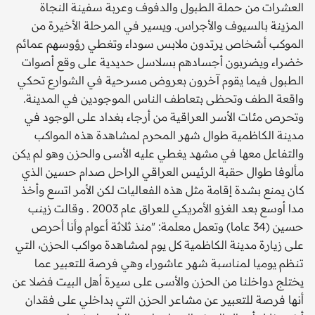
العشرات من حملة الطبول والدفوف وعربة سفينة النجاة
المزينة بالسيوف والأجراس. ويسير في المرحلة الأخيرة من
الموكب أشخاص يرتدون ملابس سوداء وتغطي رؤوسهم عمائم
خضراء ويضربون أجسادهم بسلاسل حديدية على وقع أصوات
الطبول فيما يقوم آخرون بعروض مسرحية في الشوارع تحكي
واقعة الطف وتحظى بتعاطف الناس الموجودين في المدينة.
وتحرص مئات الأسر العراقية من أرجاء بغداد على الوجود في
مدينة الكاظمية طوال شهر المحرم لمشاهدة هذه المواكب
والتفاعل معها في مشهد يغطي عليه الأسى والحزن وهو لم يكن
مألوفا طوال حقبة الرئيس العراقي الراحل صدام حسين الذي
كان يمنع بشدة إقامة مثل هذه الفعاليات لكن الأمر اتسع وأخذ
مدا أوسع بعد الغزو الأمريكي للعراق عام 2003 . وقالت زينب
حسين (34 عاما) وتعمل معلمة: "منذ ثلاثة أعوام وأنا أحرص
على زيارة مدينة الكاظمية كل يوم لمشاهدة مواكب الحزن، التي
تنظم يوميا لمناسبة شهر عاشوراء وهي فرصة للتعبير عما
يختلج دواخلنا من الحزن والأسى على سيرة أهل البيت فضلا عن
أنها فرصة للتعبير عن مشاعر الحزن التي بداخلي على فقدان