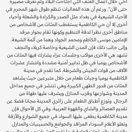
أخي خلال أعمال العنف التي اجتاحت البلاد ولم نعرف مصيره
حتى الآن". ورغم أن هذه الفعاليات تنظم طوال شهر المحرم في
الأحياء الشيعية في بغداد مثل الصدر والكرادة والشعلة وأحياء
أخرى إلا أن حي الكاظمية يستقطب المئات من الأشخاص من
مناطق أخرى نظرا لدقة التنظيم وكونها تقام بجوار مرقد
الإمامين موسى الكاظم ومحمد الجواد وهما من أئمة الشيعة.
وإلى جانب ذلك فإن المدن الشيعية وخاصة كربلاء والنجف
تشهد هي الأخرى مواكب وجلسات عزاء يشارك فيها المئات من
الأشخاص يوميا في ظل تدابير أمنية مشددة وانتشار عشرات
الآلاف من قوات الجيش والشرطة. كما تقدم في مدينة
الكاظمية يوميا وجبات طعام من خلال متبرعين حيث يشاهد
المئات من قدور الطهي الكبيرة وهي تنتشر في جميع مداخل
المدينة وشوارعها وقرب المنازل ويشرف عليها طهاة من
الرجال. وتوزع أطباق الطعام على زائري المدينة مجانا فضلا عن
تقديم العصائر والشاي والقهوة العربية. وفي كل الأحوال فإن
مدينة الكاظمية يطغى عليها السواد في جميع الشوارع والأزقة
وتعلو الأعلام السوداء المراقد والجوامع والحسينيات والمنازل
والفنادق والساحات العامة فيما تقوم العشرات من المحال ببيع