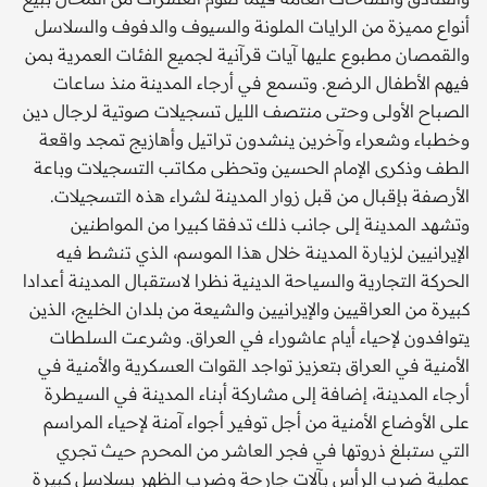
أنواع مميزة من الرايات الملونة والسيوف والدفوف والسلاسل
والقمصان مطبوع عليها آيات قرآنية لجميع الفئات العمرية بمن
فيهم الأطفال الرضع. وتسمع في أرجاء المدينة منذ ساعات
الصباح الأولى وحتى منتصف الليل تسجيلات صوتية لرجال دين
وخطباء وشعراء وآخرين ينشدون تراتيل وأهازيج تمجد واقعة
الطف وذكرى الإمام الحسين وتحظى مكاتب التسجيلات وباعة
الأرصفة بإقبال من قبل زوار المدينة لشراء هذه التسجيلات.
وتشهد المدينة إلى جانب ذلك تدفقا كبيرا من المواطنين
الإيرانيين لزيارة المدينة خلال هذا الموسم، الذي تنشط فيه
الحركة التجارية والسياحة الدينية نظرا لاستقبال المدينة أعدادا
كبيرة من العراقيين والإيرانيين والشيعة من بلدان الخليج، الذين
يتوافدون لإحياء أيام عاشوراء في العراق. وشرعت السلطات
الأمنية في العراق بتعزيز تواجد القوات العسكرية والأمنية في
أرجاء المدينة، إضافة إلى مشاركة أبناء المدينة في السيطرة
على الأوضاع الأمنية من أجل توفير أجواء آمنة لإحياء المراسم
التي ستبلغ ذروتها في فجر العاشر من المحرم حيث تجري
عملية ضرب الرأس بآلات جارحة وضرب الظهر بسلاسل كبيرة