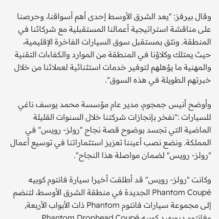
وقال بيرفز: "يعد الشرق الأوسط إحدى أهم أسواقنا، وحرصنا
على مناقشة استراتيجية أعمالنا المستقبلية مع شركائنا في
المنطقة. ونثق بمستقبل سوق السيارات الفاخرة الإقليمية،
حيث يمتلك وكلاؤنا في المنطقة من الموارد والكفاءات التقنية
والمهنية ما يؤهلهم لتوفير خدمات استثنائية لعملائنا من خلال
خبرتهم الطويلة في هذه السوق".
وأوضح أنيس جمجوم، مدير عام مؤسسة محمد يوسف ناغي
للسيارات :"نفخر بإنجازات شركتنا خلال السنوات القليلة
الماضية التي تجسد بوضوح قصة نجاح "رولز- رويس" في
المملكة. ونضع نصب أعيننا تعزيز استثماراتنا في توسيع أعمال
"رولز- رويس" لضمان مواصلة هذا النجاح".
وكانت "رولز- رويس" قد أطلقت أخيرا سيارة فانتوم كوبيه
Phantom Coupé الجديدة في منطقة الشرق الأوسط، لتنضم
إلى مجموعة سيارات فانتوم Phantom ذات الأبواب الأربعة,
وفانتوم دروبهيد كوبيه Phantom Drophead Coupé