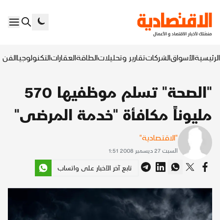
الرئيسية
الأسواق
الشركات
تقارير وتحليلات
الطاقة
العقارات
التكنولوجيا
الفن ا
"الصحة" تسلم موظفيها 570
مليوناً مكافأة "خدمة المرضى"
"الاقتصادية"
السبت 27 ديسمبر 2008 1:51
تابع آخر الأخبار على واتساب