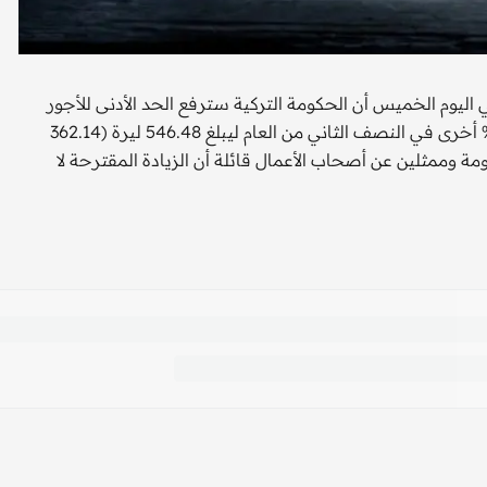
يوم الخميس أن الحكومة التركية سترفع الحد الأدنى للأجور
بنسبة 4.3% في الأشهر الستة الأولى من عام 2009 وبنسبة 4.1% أخرى في النصف الثاني من العام ليبلغ 546.48 ليرة (362.14
 وممثلين عن أصحاب الأعمال قائلة أن الزيادة المقترحة لا