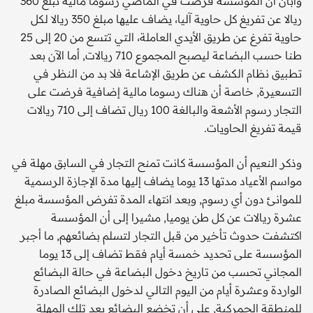
وأبان أن المؤسسة فرضت في الماضي رسوما مالية تبلغ 360
ريالا عن تفريغ كل حاوية آليا، يضاف عليها مبلغ 350 ريالا لكل
حاوية تفرغ عن طريق الأيدي العاملة، التي تتسع من 20 إلى 25
طنا حسب البضاعة ليصبح المجموع 710 ريالات, أما الآن بعد
تطبيق نظام الكشف عن طريق الإشاعة فلا بد من النظر في
التسعيرة, خاصة أن هناك رسوما مالية إضافية فرضت على
التجار رسوم الأشعة والبالغة 100 ريال تضاف إلى 710 ريالات
قيمة تفريغ الحاويات.
وذكر النعيم أن المؤسسة كانت تمنح التجار في السابق مهلة في
مواسم الأعياد مدتها 13 يوما يضاف إليها مدة الإجازة الرسمية
للموانئ دون أي رسوم, وبعد انتهاء المدة تفرض المؤسسة مبلغ
عشرة ريالات عن كل طن يوميا, مشيرا إلى أن المؤسسة
اكتشفت حدوث تأخير من قبل التجار لتسلم بضائعهم, ما أجبر
المؤسسة على تحديد خمسة أيام فقط تضاف إلى 13 يوما
المجاني تحسب من تاريخ دخول البضاعة في حالة البضائع
الواردة وعشرة أيام من اليوم التالي لدخول البضائع الصادرة
للمنطقة الجمركية, على أن تخضع البضائع بعد تلك المهلة