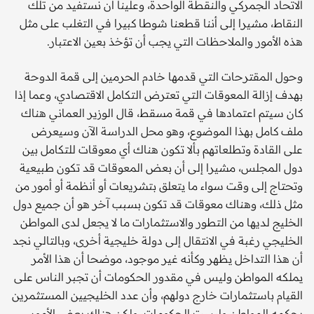
الاتحاد الجمركي والنقطة الواحدة، وعلينا أن نستفيد من تلك
النقاط، مشيرا إلى أننا قطعنا شوطا كبيرا في التغلب على مثل
هذه الأمور والملاحظات التي يجب أن تؤخذ بعين الاعتبار.
وحول المقترحات التي قدمها خادم الحرمين إلى قمة الدوحة
بهدف إزالة المعوقات التي تعترض التكامل الاقتصادي، وعما إذا
كان سيتم اعتمادها في قمة مسقط، قال الوزير العماني هناك
ملف كامل بهذا الموضوع، وهو محل الدراسة الآن وسيعرض
على القادة وتطلعاتهم بألا تكون هناك أي معوقات للتكامل بين
دول المجلس، مشيرا إلى أن بعض المعوقات قد تكون طبيعية
وتحتاج إلى وقت سواء ما يتعلق بتشريعات أو أنظمة أو أمور من
مثل ذلك، وهناك معوقات قد تكون بسبب آخر هو أن جميع دول
الخليج لديها من التطور والاستثمارات ما لا يجعل لدى المواطن
الخليجي رغبة في الانتقال إلى دولة خليجية أخرى، وبالتالي نجد
أن هذا التداخل يظهر وكأنه غير موجود، موضحا أن هذا الأمر
يملكه المواطن وليس في مقدور الحكومات أن تجبر الناس على
القيام باستثمارات خارج دولهم، وأن عدد الخليجيين المستثمرين
يحكمه المواطن وليست الحكومات، ولكن هناك بعض الأمور