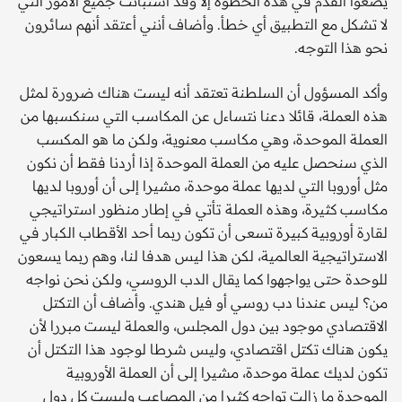
يضعوا القدم في هذه الخطوة إلا وقد استبانت جميع الأمور التي
لا تشكل مع التطبيق أي خطأ. وأضاف أنني أعتقد أنهم سائرون
نحو هذا التوجه.
وأكد المسؤول أن السلطنة تعتقد أنه ليست هناك ضرورة لمثل
هذه العملة، قائلا دعنا نتساءل عن المكاسب التي سنكسبها من
العملة الموحدة، وهي مكاسب معنوية، ولكن ما هو المكسب
الذي سنحصل عليه من العملة الموحدة إذا أردنا فقط أن نكون
مثل أوروبا التي لديها عملة موحدة، مشيرا إلى أن أوروبا لديها
مكاسب كثيرة، وهذه العملة تأتي في إطار منظور استراتيجي
لقارة أوروبية كبيرة تسعى أن تكون ربما أحد الأقطاب الكبار في
الاستراتيجية العالمية، لكن هذا ليس هدفا لنا، وهم ربما يسعون
للوحدة حتى يواجهوا كما يقال الدب الروسي، ولكن نحن نواجه
من؟ ليس عندنا دب روسي أو فيل هندي. وأضاف أن التكتل
الاقتصادي موجود بين دول المجلس، والعملة ليست مبررا لأن
يكون هناك تكتل اقتصادي، وليس شرطا لوجود هذا التكتل أن
تكون لديك عملة موحدة، مشيرا إلى أن العملة الأوروبية
الموحدة ما زالت تواجه كثيرا من المصاعب وليست كل دول