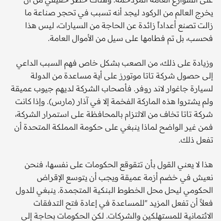
يخرج العالم من الركود ليجد أنه تسبب في تحجر صناعة ما
زالت تصنع أعداداً زائدة عن الحاجة من السيارات، ليس هذا
فحسب، بل تم فطامها على سيل من الأموال العامة.
وزيادة على ذلك، من الصعب بشكل خاص فهم السبب الداعي
إلى حصول شركة تاتا موتورز على أية مساعدة من الدولة
لسيارة جاغوار لاند روفر. فأصحاب الشركة لديهم جيوب عميقة
ولم يشتروا هذه الماركة الفخمة إلا في آذار (مارس). وإذا كانت
شركة تاتا تخاف من الالتزام بالمحافظة على استمرار الشركة،
فمن غير الواضح لماذا ينبغي على حكومة المملكة المتحدة أن
تفعل ذلك.
هذا لا يعني القول بأن تتقوقع الحكومات على نفسها، فنحن
نعيش في خضم أزمة عميقة ويجب أن يتوسع الإقراض
الحكومي ليحل محل الخطوط البنكية المتجمدة. ينبغي للدول
فعلاً أن تفعل المزيد "للمساعدة في إعادة فتح التدفقات
الائتمانية للمستهلكين والشركات. لكن الحكومات بحاجة إلى