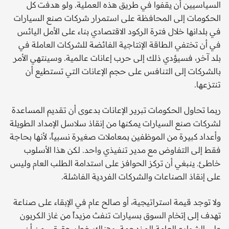
السياسيين أن يقفوا في طريق هذه العملية. ولو هدفت كل
الحكومات إلى المحافظة على استمرار شركات صنع السيارات
في بلدانها خلال فترة الركود الاقتصادي بناء على الأمل اليائس
في أن تختفي الطاقة الإنتاجية الفائضة للشركات العاملة في
بلد آخر، فسيؤدي ذلك إلى حرب إعانات عالمية. وسينتهي الأمر
بالشركات إلى التنافس على حجم الإعانات التي تستطيع أن
تنتزعها.
ربما تحاول الحكومات تبرير الإعانات بدعوى أن تقديم المساعدة
لشركات صنع السيارات يمكنها من إنقاذ سلاسل الإمداد الطويلة
وأعداد كبيرة من الموظفين بمعاملات صغيرة نسبياً، لأنها بحاجة
فقط إلى التفاوض مع مدير تنفيذي واحد. لكن هذا الأسلوب
خاطئ. ينبغي أن تركز الحوافز على استدامة الطلب العام وليس
على إنقاذ الصناعات والشركات الفردية الفاشلة.
ولا توجد قيمة استراتيجية، أو صالح عام في الإبقاء على صناعة
تهدف إلى إتخام السوق بسيارات تنفث مزيداً من غاز الكربون
على الشوارع العامة المزدحمة. وهناك خطر حقيقي من أن