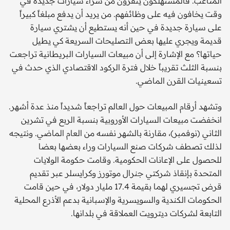
المتاعب. فالمستهلكون ينفرون من شراء سيارات جديدة في
وقت يخافون فيه على وظائفهم. من يريد أن يدفع مبلغاً كبيراً
على سيارة جديدة في حين أنه يستطيع أن يشتري سيارة
قديمة ويجري عليها بعض التصليحات السريعة كي يطيل
حياتها؟ مع الإشارة إلى أن مبيعات السيارات البريطانية تراجعت
بنسبة الثلث تقريباً خلال فترة الركود الاقتصادي الذي حدث في
تسعينيات القرن الماضي.
وتشهد أرقام المبيعات حول العالم تراجعاً شديداً منذ عدة أشهر.
انخفضت مبيعات السيارات الأوروبية بنسبة الربع في تشرين
الثاني (نوفمبر)، مقارنة بالشهر نفسه من العام الماضي. ونتيجه
لذلك تصطف شركات صنع السيارات وراء بعضها بعضا
للحصول على الإعانات الحكومية. وقامت حكومة الولايات
المتحدة بإنقاذ شركتي جنرال موتورز وكرايسلر عبر تقديم
قرض تجسيري لهما بقيمة 17.4 مليار دولار، في حين قامت
الحكومات الكندية والسويسرية والإسبانية بدعم الأذرع المحلية
التابعة لشركات ديترويت العملاقة في بلدانها.