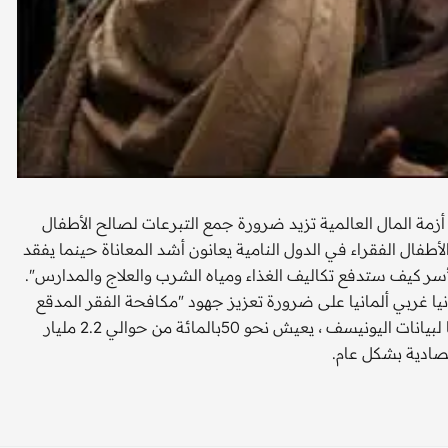
زمة المال العالمية تزيد ضرورة جمع التبرعات لصالح الأطفال
طفال الفقراء في الدول النامية يعانون أشد المعاناة حينما يفقد
لأسر كيف ستدفع تكاليف الغذاء ومياه الشرب والعلاج والمدارس".
 غربي ألمانيا على ضرورة تعزيز جهود "مكافحة الفقر المدقع
والتخلف" في مواجهة تداعيات الأزمة الاقتصادية العالمية. ووفقا لبيانات اليونيسف ، يعيش نحو 50بالمائة من حوالي 2.2 مليار
صادية بشكل عام.