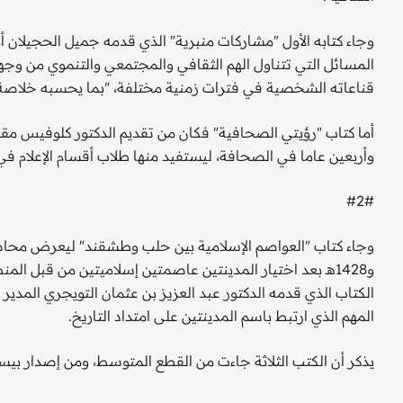
وجاء كتابه الأول "مشاركات منبرية" الذي قدمه جميل الحجيلان 
المسائل التي تتناول الهم الثقافي والمجتمعي والتنموي من وج
قناعاته الشخصية في فترات زمنية مختلفة، "بما يحسبه خلاصة 
أما كتاب "رؤيتي الصحافية" فكان من تقديم الدكتور كلوفيس مق
وأربعين عاما في الصحافة، ليستفيد منها طلاب أقسام الإعلام في
#2#
و1428هـ بعد اختيار المدينتين عاصمتين إسلاميتين من قبل الم
الكتاب الذي قدمه الدكتور عبد العزيز بن عثمان التويجري المدير ا
المهم الذي ارتبط باسم المدينتين على امتداد التاريخ.
يذكر أن الكتب الثلاثة جاءت من القطع المتوسط، ومن إصدار بيسان 