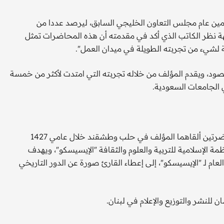
أمين عام مجلس التعاون الخليجي السابق، ليرصد عددا من
هة نظر الكاتب الذي أكد في مقدمته أن هذه المحاضرات تمثل
لشيء من تجربته الطويلة في ميدان العمل".
صود، ويقدم المؤلف من خلاله تجربته التي امتدت لأكثر من خمسة
 الجامعات السعودية.
وجاء كتاب "العواصم الإسلامية بين حلب وطشقند" ليعرض محاضرتين ألقاهما المؤلف في حلب وطشقند خلال عامي 1427
نظمة الإسلامية للتربية والعلوم والثقافة "الإيسيسكو"، ويهدف
لعام لـ "الإيسيسكو"، إلى إعطاء القارئ صورة عن الدور التاريخي
للنشر والتوزيع والإعلام في لبنان.