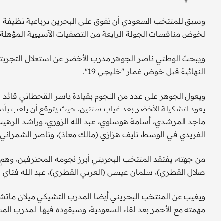
وسبق للمنتخب السعودي أن تفوق على البحرين برباعية نظيفة في
لخوض منافسات الجولة الرابعة من التصفيات الآسيوية المؤهلة إلى ن
ويبحث الوطني ناصر الجوهر مدرب الأخضر عن استغلال التجربتين
النهائية قبل خوض غمار "خليجي 19".
ويعول الجوهر على عدد من النجوم بقيادة ياسر القحطاني قائد
ماجد المرشدي، أسامة هوساوي، عبد الله الزوري، وراشد الرهي
الفريدي في الوسط، نايف هزازي (مالك معاذ)، وناصر الشمراني 
من جهته، يفتقد المنتخب البحريني أبرز نجومه المحترفين، وهم: 
صلال القطري)، سلمان عيسى (العربي القطري)، عبد الله فتاي (ا
ويغيب عن المنتخب البحريني أيضا المدرب التشيكي ميلان ماتشالا 
مهمته مع الأحمر بعد لقاء السعودية، وسيقوده فيها المدرب الم