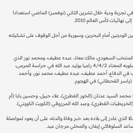
 تجربة ودية خلال تشرين الثاني (نوفمبر) الماضي استعدادا
هائيات كأس العالم 2010.
 الوديتين أمام البحرين، وسورية من أجل الوقوف على تشكيلته
 المنتخب السعودي، مالك معاذ، عبده عطيف، ومحمد نور الذي
يعود لتشكيلة الأخضر بعد غياب سنتين، حيث يتوقع أن يلعب بأسلوبه المعتاد 4/4/2 راميا بوليد عبد الله في حراسة المرمى،
ب في الدفاع، أحمد عطيف، عبده عطيف، محمد نور، وأحمد
(ياسر القحطاني) في الهجوم.
محمد السيد عدنان (الخور القطري)، علاء حبيل، وحسين بابا (أم
لخريطيات القطري)، وعبد الله المرزوقي (الكويت الكويتي).
الذي غادر إلى بلاده بعد خبر وفاة والدته، على أن يعود لمواصلة
ساعد السلوفاكي إيفان، والمحلي مرجان عيد.