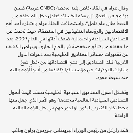
وقال عزام في لقاء خاص بثته محطة (CNBC عربية) ضمن
برنامج في العمق:"إن هذه الخسائر تعادل دخل المنطقة من
النفط خلال عام كامل". واستضافت القناة عزام باعتباره أحد أهم
الاقتصاديين والرؤساء التنفيذيين في المنطقة، حيث تحدث عن
الصناديق السيادية واحتمالية ضعف أدائها في العام 2009، بعد
ما حققته من نتائج منخفضة في العام الجاري. ويتزامن الكشف
عن تقديرات خسائر الصناديق الخليجية بعد دعوات الدول
الغربية تلك الصناديق إلى دعم اقتصاداتها من خلال ضخ
مليارات الدولارات في مؤسساتها لإنقاذها من أسوأ أزمة مالية
منذ سبعة عقود.
وتشكل أصول الصناديق السيادية الخليجية نصف قيمة أصول
الصناديق السيادية العالمية مجتمعة وهو الأمر الذي جعل منها
محط نظر الكثيرين ليكون لها دور مهم في حل الأزمة المالية
الراهنة.
فقد زار كل من رئيس الوزراء البريطاني جوردون براون ونائب