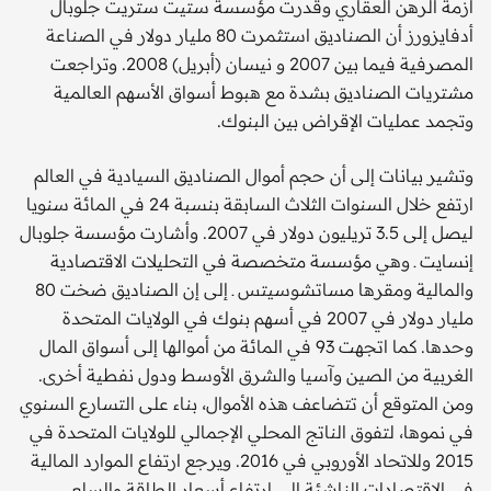
أزمة الرهن العقاري وقدرت مؤسسة ستيت ستريت جلوبال
أدفايزورز أن الصناديق استثمرت 80 مليار دولار في الصناعة
المصرفية فيما بين 2007 و نيسان (أبريل) 2008. وتراجعت
مشتريات الصناديق بشدة مع هبوط أسواق الأسهم العالمية
وتجمد عمليات الإقراض بين البنوك.
وتشير بيانات إلى أن حجم أموال الصناديق السيادية في العالم
ارتفع خلال السنوات الثلاث السابقة بنسبة 24 في المائة سنويا
ليصل إلى 3.5 تريليون دولار في 2007. وأشارت مؤسسة جلوبال
إنسايت ـ وهي مؤسسة متخصصة في التحليلات الاقتصادية
والمالية ومقرها مساتشوسيتس ـ إلى إن الصناديق ضخت 80
مليار دولار في 2007 في أسهم بنوك في الولايات المتحدة
وحدها. كما اتجهت 93 في المائة من أموالها إلى أسواق المال
الغربية من الصين وآسيا والشرق الأوسط ودول نفطية أخرى.
ومن المتوقع أن تتضاعف هذه الأموال، بناء على التسارع السنوي
في نموها، لتفوق الناتج المحلي الإجمالي للولايات المتحدة في
2015 وللاتحاد الأوروبي في 2016. ويرجع ارتفاع الموارد المالية
في الاقتصادات الناشئة إلى ارتفاع أسعار الطاقة والسلع.