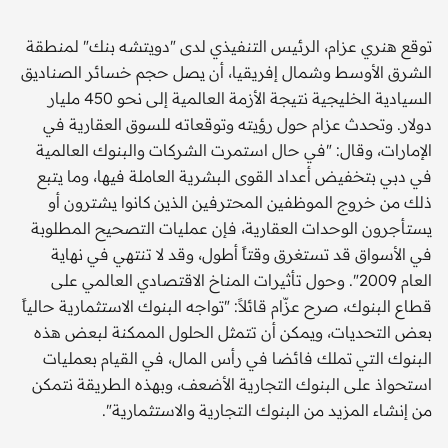
توقع هنري عزام، الرئيس التنفيذي لدى "دويتشه بنك" لمنطقة
الشرق الأوسط وشمال إفريقيا، أن يصل حجم خسائر الصناديق
السيادية الخليجية نتيجة الأزمة العالمية إلى نحو 450 مليار
دولار. وتحدث عزام حول رؤيته وتوقعاته للسوق العقارية في
الإمارات، وقال: "في حال استمرت الشركات والبنوك العالمية
في دبي بتخفيض أعداد القوى البشرية العاملة فيها، وما يتبع
ذلك من خروج الموظفين المحترفين الذين كانوا يشترون أو
يستأجرون الوحدات العقارية، فإن عمليات التصحيح المطلوبة
في الأسواق قد تستغرق وقتاً أطول، وقد لا تنتهي في نهاية
العام 2009". وحول تأثيرات المناخ الاقتصادي العالمي على
قطاع البنوك، صرح عزّام قائلاً: "تواجه البنوك الاستثمارية حالياً
بعض التحديات، ويمكن أن تتمثل الحلول الممكنة لبعض هذه
البنوك التي تملك فائضا في رأس المال، في القيام بعمليات
استحواذ على البنوك التجارية الأضعف، وبهذه الطريقة نتمكن
من إنشاء المزيد من البنوك التجارية والاستثمارية".