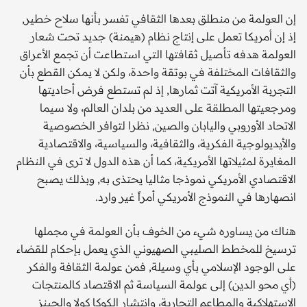
إن العولمة من منطلق بعدها الثقافي تفسر بأنها سلاح خطير,
إذ إن أمريكا تعمل على إنتاج نظام (هيمنة) جديد تحت شعار
العولمة هدفه تأصيل ثقافتها التي استطاعت أن تجمع الأعراق
والثقافات المختلفة في بوتقة واحدة، ولكن لا يمكن القطع بأن
التجربة الأمريكية آتت ثمارها, إذ لم تستطع فرض أحاديتها
ومرجعيتها المطلقة على العديد من بلدان العالم، ولا سيما
الاتحاد الأوروبي واليابان والصين, نظرا لتوافر الخصوصية
والأيديولوجية الفكرية، والثقافية، والسياسية، والاقتصادية
المغايرة لمثيلاتها الأمريكية، كما أن هذه الدول لا ترى في النظام
الاقتصادي الأمريكي نموذجا مثاليا يحتذى به, وبذلك يصبح
انصهارها في النموذج الأمريكي أمراً غير وارد.
هناك من يساوره شيء من الخوف بأن العولمة في مجملها
ترسيخ للمخطط الصليبي الصهيوني الذي يعمل بإحكام للقضاء
على الوجود الإسلامي بأي وسيلة, فمن عولمة الثقافة والفكر
(أي محو الدين) إلى عولمة السياسة ثم الاقتصاد كالمنتجات
الاستهلاكية والمطاعم التجارية، وانتشار الكوكا كولا والجينز