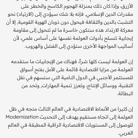
الأزرق، وإذا كان ذلك بمنزلة الهجوم الكاسح والخطر على
مقدرات الدين الإسلامي, فإنه بلا شك سيؤدي إلى (الارتياد) نحو
التشبث بالدين والثقافة فيحول دون ذوبان الهوية القومية, إلا أن
معركة الارتداد هذه ستكون خاسرة ما لم تتحول إلى مقاومة
إيجابية تتسلح بأدوات العولمة نفسها على أساس علمي، لأن
أساليب المواجهة الأخرى ستؤدي إلى الفشل والهروب.
إن العولمة ليست كلها شراً، فهناك من الإيجابيات ما ستقدمه
العولمة من مزايا اقتصادية قائمة على الأمل بفتح أسواق
للمستثمر الأجنبي في الدول النامية التي ستسهم في نقل
التقنية، ووسائل الإنتاج، وتعزز تنمية المهارات, وتحد من
البطالة.
إن كثيرا من الأنماط الاقتصادية في العالم الثالث متجه في ظل
العولمة إلى اتجاه مستقيم يهدف إلى التحديث Modernization
للوصول إلى المستويات الاقتصادية الراقية المطبقة في العالم
الغربي.