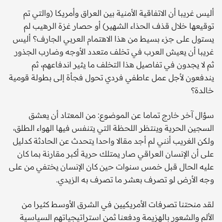
أليس غريبا أن الاتفاقية الأمنية بين العراق وأمريكا (والتي تم
توقيعها خلال قذف الحذاء الشهير) أو حصار غزة الرهيب لم
يستول على جزء بسيط من هذا الاهتمام العربي الجارف؟ أليس
غريبا أن يعيش العرب في تخلف متعدد الأوجه وضارب الجذور
ثم لا يجدون في تفاصيل هذا التخلف ما يثير اندفاعهم، ثم
يندفعون لأجل عمل عاطفي فردي تحول فجأة إلى بطولة قومية
خالدة؟
سؤال آخر خارج تماما عن الموضوع: من المعتاد أن يعشق
السجين الحرية وينتظر اللحظة التي يتنفس فيها الهواء الطلق،
ولكن الغريب أنني لم أجد مقالا واحدا يتحدث عن الحادثة كدليل
على أن الإنسان العراقي صار يمتلك حرية أكبر مقارنة بما كان
عليه الحال قبل خمس سنوات حين كان الإنسان يختفي من على
وجه الأرض لو تصرف بعشر ما تصرف به الزيدي.
لقد منحتنا تصرفات الأمريكيين في الشرق الأوسط كثيرا من
الألم والشعور بالهزيمة ودفعنا ثمن استراتيجياتهم السياسية