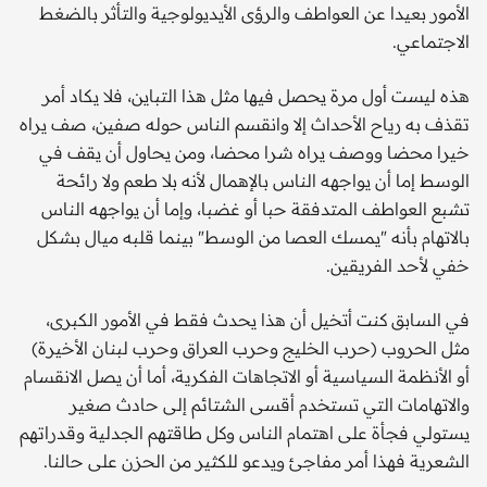
الأمور بعيدا عن العواطف والرؤى الأيديولوجية والتأثر بالضغط
الاجتماعي.
هذه ليست أول مرة يحصل فيها مثل هذا التباين، فلا يكاد أمر
تقذف به رياح الأحداث إلا وانقسم الناس حوله صفين، صف يراه
خيرا محضا ووصف يراه شرا محضا، ومن يحاول أن يقف في
الوسط إما أن يواجهه الناس بالإهمال لأنه بلا طعم ولا رائحة
تشبع العواطف المتدفقة حبا أو غضبا، وإما أن يواجهه الناس
بالاتهام بأنه "يمسك العصا من الوسط" بينما قلبه ميال بشكل
خفي لأحد الفريقين.
في السابق كنت أتخيل أن هذا يحدث فقط في الأمور الكبرى،
مثل الحروب (حرب الخليج وحرب العراق وحرب لبنان الأخيرة)
أو الأنظمة السياسية أو الاتجاهات الفكرية، أما أن يصل الانقسام
والاتهامات التي تستخدم أقسى الشتائم إلى حادث صغير
يستولي فجأة على اهتمام الناس وكل طاقتهم الجدلية وقدراتهم
الشعرية فهذا أمر مفاجئ ويدعو للكثير من الحزن على حالنا.