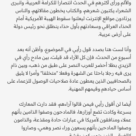
والألم ورأى أكثرهم في الحدث انتصارا للكرامة العربية، وانبرى
الشعراء يكتبون شعرهم، والكتاب يخطون مقالاتهم، والناس
يرتادون مواقع الإنترنت ليعلنوا سقوط الهيبة الأمريكية أمام
الحذاء العراقي وسعادتهم بأول حذاء ينطلق نحو رئيس دولة
على أرض عربية.
وأنا لست هنا بصدد قول رأيي في الموضوع، وأظن أنه بعد
أسبوع من الحدث، فإن كل الآراء قد قيلت، بين مادح رأي في
الزيدي بطلا أحضر للعرب النصر على طبق من ذهب، وبين ذام
يرى فيه رجلا باحثا عن الشهرة وفعلا "متخلفا" وأمرا لا يليق
بالصحافيين الذين يعطون عادة صلاحيات الوصول للزعماء على
أساس حيادهم وقيمهم المهنية.
أيضا لن أقول رأيي فيمن قالوا آراءهم، فقد دارت المعارك
بسرعة وكادت تضع أوزارها، فالمادحون وصفوا الذامين بأنهم
عملاء ومنافقون لأمريكا في عبارات حادة ومقذعة، والذامون
وصفوا المادحين بأنهم يسعون وراء نصر وهمي، وصاروا
كالغرقى الذين يتمسكون بقشة.