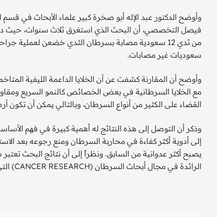
وأوضح الدكتور عبد الإله أبو صخرة كبير علماء الأبحاث في قسم 
فيصل التخصصي، أن البحث الذي استغرق ثلاث سنوات، حيث درس
من ثدي 12 سعودية مصابة بسرطان الثدي خضعن لعملية ج
سعوديات غير مصابات.
وأوضح أن المقارنة كشفت عن أن الخلايا الداعمة الليفية المتاخ
مع الخلايا السرطانية في بعض الخصائص كالنمو السريع ومقاوم
القضاء على الكثير من أنواع السرطان، وبالتالي يمكن أن تكون 
وذكر أن التوصل إلى هذه النتائج له أهمية كبيرة في فهم الأسا
إلى أدوية أكثر كفاءة في محاربة السرطان ومنع رجوعه بعد الاستئ
يصبح أكثر عدوانية من السابق. ونظراً إلى أن نتائج البحث تعتبر
الرائدة في مجال أبحاث السرطان (CANCER RESEARCH) التي تصدر عن الرابطة الأمريكية لبحوث السرطان (AACR).