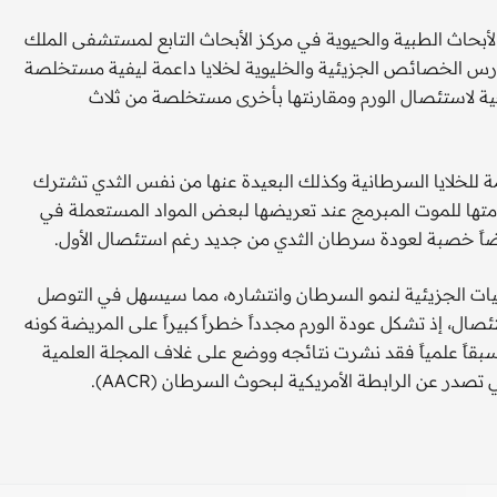
الأبحاث الطبية والحيوية في مركز الأبحاث التابع لمستشفى الملك
 الخصائص الجزيئية والخليوية لخلايا داعمة ليفية مستخلصة
راحية لاستئصال الورم ومقارنتها بأخرى مستخلصة من ثلاث
مة للخلايا السرطانية وكذلك البعيدة عنها من نفس الثدي تشترك
تها للموت المبرمج عند تعريضها لبعض المواد المستعملة في
أرضاً خصبة لعودة سرطان الثدي من جديد رغم استئصال الأول.
سيات الجزيئية لنمو السرطان وانتشاره، مما سيسهل في التوصل
صال، إذ تشكل عودة الورم مجدداً خطراً كبيراً على المريضة كونه
 سبقاً علمياً فقد نشرت نتائجه ووضع على غلاف المجلة العلمية