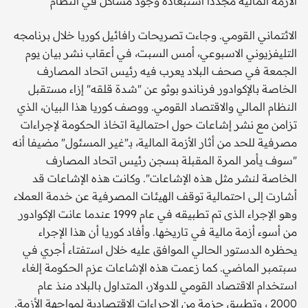
الأزمة المالية مجددا استبعاده وجود مشاكل في النظام
الائتماني القومي. وجاءت تصريحات رافائيل كوريا خلال برنامجه
التليفزيوني الاسبوعي، أمس السبت، في أعقاب نشر بيان يوم
الجمعة في صحف البلاد يعرب فيه رئيس اتحاد المصارف
الخاصة بالإكوادور فرناندو بوثو عن "شدة قلقه" إزاء مستقبل
النظام المالي والاقتصاد القومي. ووصف كوريا هذا البيان، الذي
تزامن مع نشر إشاعات حول احتمالية اتخاذ الحكومة لإجراءات
مصرفية للحد من أثار الأزمة المالية، بـ"غير المسئول" مضيفا أنه
"سوف يأمر المرة المقبلة بسجن رئيس اتحاد المصارف
الخاصة لنشر مثل هذه الإشاعات". وكانت هذه الإشاعات قد
أشارت إلى احتمالية توقف الهيئات المصرفية عن خدمة العملاء
وهو الإجراء الذى تم تطبيقه في عام 1999 عندما عانت الإكوادور
من أسوء أزمة مالية في تاريخها. وأفاد كوريا أن هذا الإجراء
يحظره الدستور الحالي الموافق عليه خلال استفتاء أجري في
سبتمبر الماضي. كما زعمت هذه الإشاعات عزم الحكومة إلغاء
استخدام الاقتصاد القومي للدولار، المتداول بالبلاد منذ عام
2000 ، وتطبيق حزمة من الإجراءات الاقتصادية لمواجهة الأزمة.