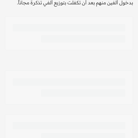
بدخول ألفين منهم بعد أن تكفلت بتوزيع ألفي تذكرة مجاناً.