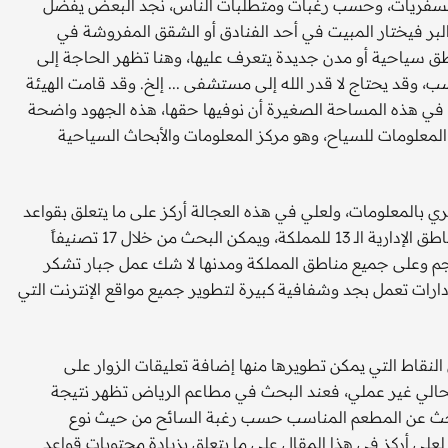
ت والسفريات، وحسب رغبات ومتطلبات الناس، نجد البعض يفضل
 البر فيختار المبيت في أحد الفنادق أو الشقق المفروشة في
طق سياحية أو مدن جديدة يتعرف عليها، وهنا تظهر الحاجة إلى
وقد يحتاج لا قدر الله إلى مستشفى ... إلخ. وقد قامت الهيئة
ا في هذه المساحة الصغيرة أن نوفيها حقها، هذه الجهود واضحة
 المعلومات للسياح، وهو مركز المعلومات والأبحاث السياحية
إنترنت (www.mas.gov.sa)، وهو موقع ثري بالمعلومات، ولعلي في هذه العجالة أركز على ما يتعلق بقواعد
البيانات التي يوفرها الموقع. يتيح الموقع إمكانية البحث في المناطق الإدارية الـ 13 للمملكة، ويمكن البحث من خلال 17 تصنيفاً
الحجم وعلى جميع مناطق المملكة ومدنها لا شك عمل جبار تشكر
ارات تعمل بجد وشفافية كبيرة لتطوير جميع مواقع الإنترنت التي
النقاط التي يمكن تطويرها منها إضافة تعليقات الزوار على
حالي غير عملي، فعند البحث في مطاعم الرياض تظهر نتيجة
فيصعب البحث عن المطعم المناسب حسب رغبة السائح من حيث نوع
علي أركز في هذا المقال على ما يتعلق بزيادة محتويات قواعد