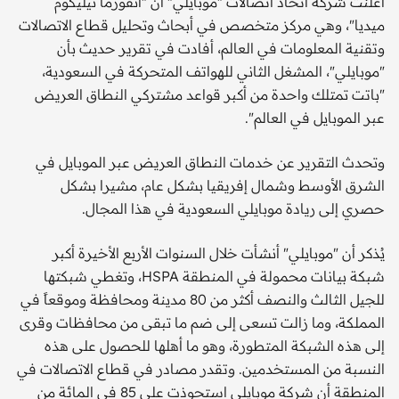
أعلنت شركة اتحاد اتصالات "موبايلي" أن "انفورما تيليكوم
ميديا"، وهي مركز متخصص في أبحاث وتحليل قطاع الاتصالات
وتقنية المعلومات في العالم، أفادت في تقرير حديث بأن
"موبايلي"، المشغل الثاني للهواتف المتحركة في السعودية،
"باتت تمتلك واحدة من أكبر قواعد مشتركي النطاق العريض
عبر الموبايل في العالم".
وتحدث التقرير عن خدمات النطاق العريض عبر الموبايل في
الشرق الأوسط وشمال إفريقيا بشكل عام، مشيرا بشكل
حصري إلى ريادة موبايلي السعودية في هذا المجال.
يُذكر أن "موبايلي" أنشأت خلال السنوات الأربع الأخيرة أكبر
شبكة بيانات محمولة في المنطقة HSPA، وتغطي شبكتها
للجيل الثالث والنصف أكثر من 80 مدينة ومحافظة وموقعاً في
المملكة، وما زالت تسعى إلى ضم ما تبقى من محافظات وقرى
إلى هذه الشبكة المتطورة، وهو ما أهلها للحصول على هذه
النسبة من المستخدمين. وتقدر مصادر في قطاع الاتصالات في
المنطقة أن شركة موبايلي استحوذت على 85 في المائة من