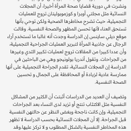
ونشرت في دورية قضايا صحة المرأة أخيرا، أن المجلات
النسائية مثل مجلتي أوبرا و كوزموبوليتان تروج للعمليات
التجميلية، حيث تشرح مخاطرها الصحية ولكن توحي بأنها
تستحق العناء لأنها تحسن المظهر والصحة النفسية. وقالت
موقع ديلي ساينس إن الدراسة وجدت أنه غالبا ما تستخدم آراء
الرجال عن جاذبية المرأة لتبرير العمليات الجراحية التجميلية،
وأن عددا كبيرا من المقالات تروج لعمليات تكبير الثدي وغيرها
من الجراحات. وتقول أندريا بولونيجو وهي من الباحثين في
الدراسة إن المجلات النسائية، تقدم الجراحة التجميلية على أنها
ممارسة عادية لزيادة أو المحافظة على الجمال و تحسين
الصحة النفسية.
وتضيف أن العديد من الدراسات أثبتت أن الكثير من المشاكل
النفسية مثل الاكتئاب تنتج أو تزيد لدى النساء بعد الجراحات
التجميلية، وإن كانت ناجحة وبغض النظر عن حالتهن النفسية
قبل الجراحة. إلا أن المجلات النسائية بحسب الدراسة لا تظهر
هذه المخاطر النفسية بالشكل المطلوب و لا تركز عليها.وقد