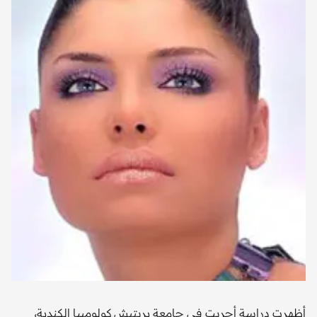
أظهرت دراسة أجريت في جامعة بريتيش كولومبيا الكندية،