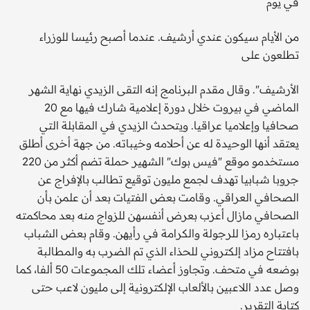
في يوم
من الأيام سيكون عندي أرشيف. عندما أصبح رئيسا للوزراء
تطلعون على
الأرشيف". وقال مقدم البرنامج إنه التقى الزيدي نهاية الشهر
الماضي في بيروت خلال دورة إعلامية شارك فيها مع 20
صحافيا وإعلاميا عراقيا. ويتحدث الزيدي في المقابلة التي
يعتقد أنها الوحيدة له عن أحلامه وخيباته. من جهة أخرى أطلق
مستخدمو موقع "فيس بوك" الشهير حملة تضم أكثر من 220
جروبا شبابيا تهدف لجمع مليون توقيع تطالب بالإفراج عن
الصحافي العراقي. وقامت بعض الفتيات بعد أن علمن بأن
الصحافي مازال أعزب بعرض أنفسهن للزواج منه بعد محاكمته
باعتباره رمزا للرجولة والكرامة في رأيهن. وقام بعض الشباب
بافتتاح مزاد إلكتروني للحذاء الذي تم الضرب به والمطالبة
بوضعه في متحف. وتجاوز أعضاء تلك المجموعات 50 ألفا، كما
وصل عدد اللاعبين بالألعاب الإلكترونية إلى مليون لاعب حتى
كتابة التقرير.