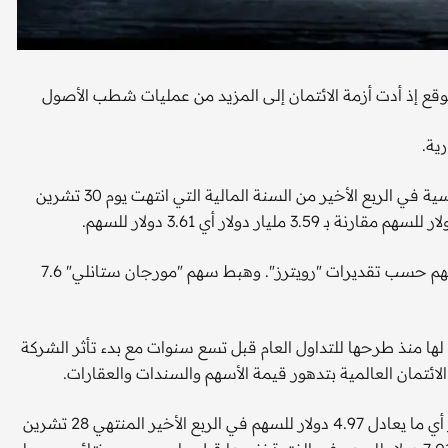
وقع إذ أدت أزمة الائتمان إلى المزيد من عمليات شطب الأصول
ية.
وقال البنك ومقره نيويورك أمس، إن خسائره من الأنشطة الرئيسية في الربع الأخير من السنة المالية التي انتهت يوم 30 تشرين
وأشار متوسط توقعات المحللين إلى خسائر قدرها 33 سنتا للسهم حسب تقديرات "رويترز". وهبط سهم "مورجان ستانلي" 7.6
منذ طرحها للتداول العام قبل تسع سنوات مع بدء تأثر الشركة
ائتمان العالمية بتدهور قيمة الأسهم والسندات والعقارات.
ومني "جولدمان ساكس" بخسارة صافية قدرها 2.12 مليار دولار أي ما يعادل 4.97 دولار للسهم في الربع الأخير المنتهي 28 تشرين