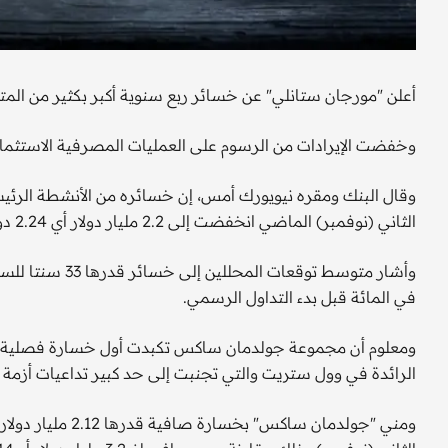
أعلن "مورجان ستانلي" عن خسائر ربع سنوية أكبر بكثير من المت
وخفضت الإيرادات من الرسوم على العمليات المصرفية الاستثمار
الثاني (نوفمبر) الماضي انخفضت إلى 2.2 مليار دولار أي 2.24 دولار للسهم مقارنة بـ 3.59 مليار دولار أي 3.61 دولار للسهم.
في المائة قبل بدء التداول الرسمي.
ومعلوم أن مجموعة جولدمان ساكس تكبدت أول خسارة فصلية لها 
الرائدة في وول ستريت والتي تجنبت إلى حد كبير تداعيات أزمة ال