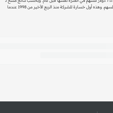
الثاني (نوفمبر) وذلك مقارنة بربح صاف بلغ 3.2 مليار دولار أو 7.014 دولار للسهم في الفترة نفسها قبل عام. وبحسب نتائج مسح لـ
"رويترز" توقع المحللون في المتوسط خسارة قدرها 3.73 دولار للسهم. وهذه أول خسارة للشركة منذ الربع الأخير من 1998 عندما