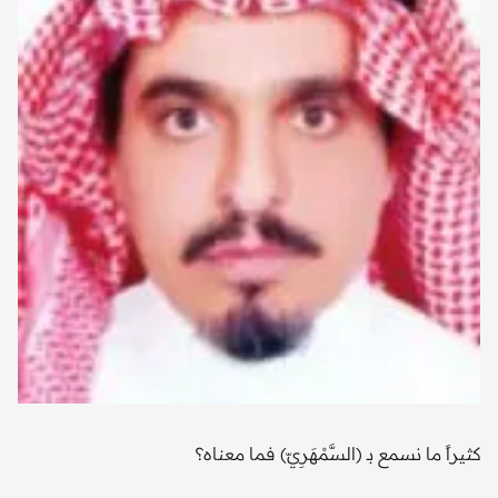
كثيراً ما نسمع بـ (السَّمْهَرِيّ) فما معناه؟