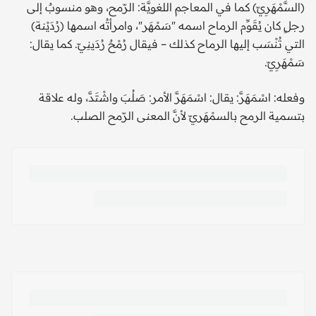
(السَّمْهَرِيّ) كما في المعاجم اللغويَّة: الرّمح، وهو منسوبٌ إلى
رجلٍ كان يُقَوِّم الرماح اسمه "سَمْهَر"، وامرأتُه اسمها (رُدَيْنة)
التي تُنْسَب إليها الرماح كذلك – فيقال رُمْحٌ رُدَينِيّ. كما يقال:
سَمْهَرِيّ.
وفعله: اسْمَهَرَّ: يقال: اسْمَهَرَّ الأمر: صَلُبَ واشْتَدَّ، وله علاقة
بتسمية الرمح بالسمْهَريّ لأنَّ المعنى الرّمح الصلب.