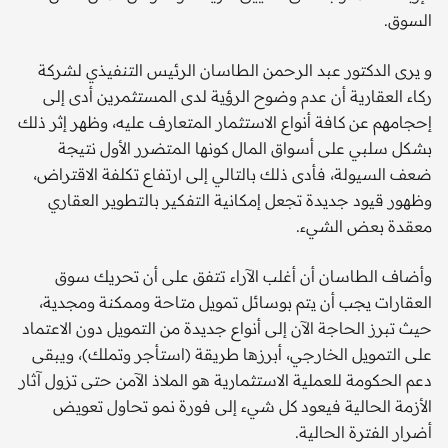
السوق.
و يرى الدكتور عبد الرحمن الطاسان الرئيس التنفيذي لشركة
ركاء العقارية أن عدم وضوح الرؤية لدى المستثمرين أدى إلى
إحجامهم عن كافة أنواع الاستثمار المتعارف عليه، وظهر إثر ذلك
بشكل سلبي على أسواق المال كونها المتضرر الأول نتيجة
ضعف السيولة، فأدى ذلك بالتالي إلى ارتفاع تكلفة الاقتراض،
وظهور قيود جديدة تجعل إمكانية التفكير بالتطوير العقاري
معقدة بعض الشيء.
وأضاف الطاسان أن أغلب الآراء تتفق على أن تحريك سوق
العقارات يجب أن يتم بوسائل تمويل متاحة وممكنة ومجدية،
حيث تبرز الحاجة الآن إلى أنواع جديدة من التمويل دون الاعتماد
على التمويل الخارجي، أبرزها طريقة (استأجر وتملك)، ويبقى
دعم الحكومة للعملية الاستثمارية هو الملاذ الآمن حتى تزول آثار
الأزمة الحالية فيعود كل شيء إلى فورة نمو تحاول تعويض
أضرار الفترة الحالية.