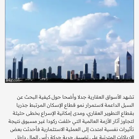
تشهد الأسواق العقارية جدلا وأضحا حول كيفية البحث عن
السبل الداعمة لاستمرار نمو قطاع الإسكان المرتبط جذريا
بقطاع التطوير العقاري، ومدى إمكانية الإسراع بخطى حثيثة
لتجاوز آثار الأزمة العالمية التي خلفت ركودا غير مسبوق نتيجة
تأثيرات نفسية امتدت إلى العملية الاستثمارية فأحدثت بعض
الإرباكات المترتبة على تضييق حرية حركة رأس المال داخل