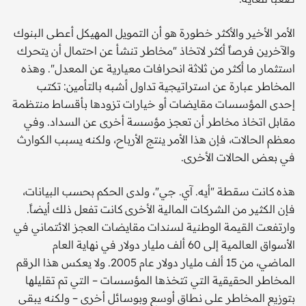
الأمر الأخير والأكثر خطورة هو أن التمويل المهيكل أعطى البنوك
والآخرين فرصاً أكثر لاتخاذ "مخاطر تنشأ عن احتمال أن يتحرك
استثمار ما أكثر من ثلاثة انحرافات معيارية عن المعدل". وهذه
المخاطر عبارة عن استراتيجية تداول أشبه بالتأمين: تكتب
إحدى المؤسسات مقايضات أو خيارات تزودها بأقساط منتظمة
مقابل اتخاذ مخاطر أن تعجز مؤسسة أخرى عن السداد. وفي
معظم الحالات، فإن هذا الأمر ينتج الأرباح، ولكنه يسبب الكوارث
في بعض الحالات الأخرى.
هذه كانت سقطة "أيه. آي. جي"، ولدى الحكم بحسب البيانات،
فإن الكثير من الشركات المالية الأخرى كانت تفعل ذلك أيضاً.
وارتفعت القيمة الوطنية لسندات مقايضات العجز الائتماني في
الأسواق العالمية إلى 60 ألف مليار دولار في نهاية العام
الماضي، من 15 ألف مليار دولار عام 2005. ولا يعكس هذا الرقم
المخاطر الحقيقية التي تتخذها المؤسسات – التي تم تقليلها
بتوزيع المخاطر على نطاق أوسع وبوسائل أخرى – ولكنه يبقى