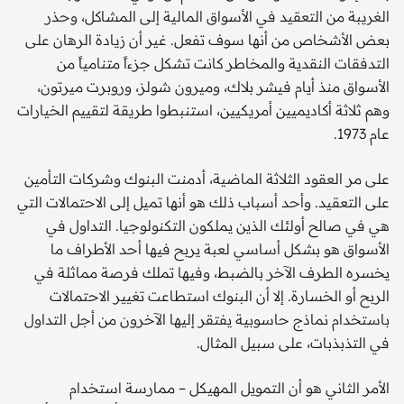
الغريبة من التعقيد في الأسواق المالية إلى المشاكل، وحذر
بعض الأشخاص من أنها سوف تفعل. غير أن زيادة الرهان على
التدفقات النقدية والمخاطر كانت تشكل جزءاً متنامياً من
الأسواق منذ أيام فيشر بلاك، وميرون شولز، وروبرت ميرتون،
وهم ثلاثة أكاديميين أمريكيين، استنبطوا طريقة لتقييم الخيارات
عام 1973.
على مر العقود الثلاثة الماضية، أدمنت البنوك وشركات التأمين
على التعقيد. وأحد أسباب ذلك هو أنها تميل إلى الاحتمالات التي
هي في صالح أولئك الذين يملكون التكنولوجيا. التداول في
الأسواق هو بشكل أساسي لعبة يربح فيها أحد الأطراف ما
يخسره الطرف الآخر بالضبط، وفيها تملك فرصة مماثلة في
الربح أو الخسارة. إلا أن البنوك استطاعت تغيير الاحتمالات
باستخدام نماذج حاسوبية يفتقر إليها الآخرون من أجل التداول
في التذبذبات، على سبيل المثال.
الأمر الثاني هو أن التمويل المهيكل – ممارسة استخدام