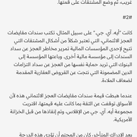
غريب، ثم وضع المشتقات على قمتها.
#2#
كانت "أيه. آي. جي." على سبيل المثال، تكتب سندات مقايضات
العجز الائتماني، التي تعتبر شكلاً من أشكال المشتقات التي
تتيح لإحدى المؤسسات المالية تمرير مخاطر العجز عن سداد
السندات إلى مؤسسة مالية أخرى. وباعتها المؤسسة إلى
البنوك التي تريد حماية نفسها من العجز عن سداد التزامات
الدين المضمونة التي نتجت عن القروض العقارية المقدمة
لضعاف الملاءة.
عندما هبطت قيمة سندات مقايضات العجز الائتماني هذه لأن
الأسواق توقفت عن الثقة بما كانت عليه قيمتها، اقتربت
مجموعة أيه. آي. جي من الإفلاس، وتم إنقاذها من قبل الخزانة
الأمريكية.
بعد الإدراك المتأخر، كان من المحتم أن تؤدي هذه الدرجة