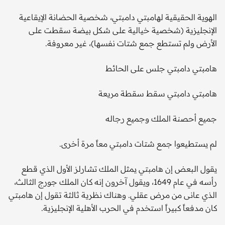
الهوية الحقيقية لهامبتي دامبتي، شخصية الحضانة الإيقاعية
الإنجليزية (شخصية خيالية على شكل بيضة سقطت على
الأرض ولم تستطع جمع شتات نفسها)، غير معروفة.
هامبتي دامبتي جلس على الحائط
هامبتي دامبتي سقط سقطة مريعة
جميع أحصنة الملك وجميع رجاله
لم يستطيعوا جمع شتات دامبتي معاً مرة أخرى.
يقول البعض إن هامبتي يمثل الملك تشارلز الأول الذي قطع
رأسه في عام 1649، ويقول آخرون إنه كان الملك جورج الثالث،
الذي عانى من مرض عقلي. وهناك نظرية ثالثة تقول إن هامبتي
كان مدفعاً كبيراً استخدم في الحرب الأهلية الإنجليزية.