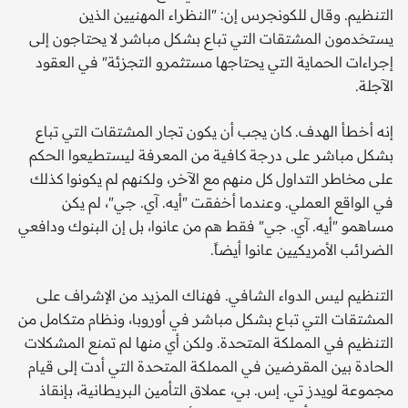
التنظيم. وقال للكونجرس إن: "النظراء المهنيين الذين
يستخدمون المشتقات التي تباع بشكل مباشر لا يحتاجون إلى
إجراءات الحماية التي يحتاجها مستثمرو التجزئة" في العقود
الآجلة.
إنه أخطأ الهدف. كان يجب أن يكون تجار المشتقات التي تباع
بشكل مباشر على درجة كافية من المعرفة ليستطيعوا الحكم
على مخاطر التداول كل منهم مع الآخر، ولكنهم لم يكونوا كذلك
في الواقع العملي. وعندما أخفقت "أيه. آي. جي"، لم يكن
مساهمو "أيه. آي. جي" فقط هم من عانوا، بل إن البنوك ودافعي
الضرائب الأمريكيين عانوا أيضاً.
التنظيم ليس الدواء الشافي. فهناك المزيد من الإشراف على
المشتقات التي تباع بشكل مباشر في أوروبا، ونظام متكامل من
التنظيم في المملكة المتحدة. ولكن أي منها لم تمنع المشكلات
الحادة بين المقرضين في المملكة المتحدة التي أدت إلى قيام
مجموعة لويدز تي. إس. بي، عملاق التأمين البريطانية، بإنقاذ