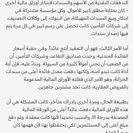
التدفقات النقدية من الأسهم والسندات لابتكار أوراق مالية أخرى
– كان بمثابة مطلق كبير للأموال. وكل مؤسسة مشتركة في
ابتكار وبيع السندات المهيكلة، من البنوك، إلى وكالات التصنيف،
إلى شركات التأمين، كانت تحصل على رسم كبير في كل مرة يتم
فيها إصدار سندات.
أما الأمر الثالث، فهو أن التعقيد أنتج عائداً. وفي حقبة أسعار
الفائدة المتدنية، وجدت صناديق التقاعد، وشركات التأمين، أن
من الصعب أن تجني أموالاً كثيرة من السيولة. وبناءً عليه، فإن أية
أداة كانت تبدو آمنة، ولكنها دفعت معدل فائدة أعلى من سندات
الخزانة، وهو الأمر الذي فعلته الأوراق المالية المدعومة
بالقروض العقارية، كانت تجد مشترين جاهزين.
بطبيعة الحال، ومرة أخرى بإدراك متأخر، كانت المشكلة هي أن
هذه الأوراق المالية دفعت عائداً أعلى من الورقة المالية
المصنفة بدرجة ااا، والسبب تحديداً لأنها كانت معقدة. وتم دفع
مبلغ أعلى إلى المستثمرين لكي يحتفظوا بها، لأن فهمها كان
صعباً للغاية.