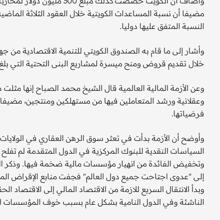
وأضاف أن الكويت خصصت كذلك مب
النسبة المتفق عليها دوليا.
خلال تقديم قروض ومنح ميسرة لمشاريع البنى التحتية التي بلغ عددها 750 مشروعا بقيمة بلغت 14.5 م
وعن الأزمة المالية العالمية قال الشيخ محمد الصباح إنها مثلت 
وعقلانية ورشد المتعاملين فيها من مستهلكين ومنتجين، مضيفا
فرضياتها.
وأوضح أن الأزمة بدأت في تعثر سوق الرهن العقاري في الولايات 
السياسات النقدية للبنوك المركزية في الدول المتقدمة لم تفلح 
وتخفيض الفائدة من انهيار مؤسسات مالية ضخمة فيها. وذكر ال
إلى "عدوى اجتاحت جميع دول العالم" فجفت منابع الإقراض الما
وبدأ الانتقال السريع للازمة من الاقتصاد المالي إلى الاقتصاد ال
الناشئة وفي الدول النامية بشكل عام بسبب خوف المؤسسات الما