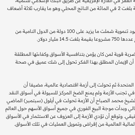
لغ 300 مليون دولار لمحاربة الفقر في القارة الإفريقية عن طريق البنك الإسلامي للتنمية،
مضيفا أن نسبة المساعدات الكويتية خلال العقود الثلاثة الماضية بلغت 2 في المائة من الناتج المحلي وهو ما يقارب ثلاثة أضعاف
وأشار إلى ما قام به الصندوق الكويتي للتنمية الاقتصادية من جهود تنموية شملت ما يزيد على 100 دولة من الدول النامية من
ليار دولار.
ضربة قوية لمن كان يؤمن بتنافسية الأسواق وكفاءتها المطلقة
 أن الإيمان المطلق بهذا الفكر تحول إلى شك عميق في صحة
المتحدة ثم تحولت إلى أزمة اقتصادية عالمية، مضيفا أن
في تجنب الأزمة ولم يمنع الضخ المركز للسيولة في أسواق النقد
شيخ محمد الصباح أن الأزمة تحولت في أيلول (سبتمبر) الماضي
لي وبدأت موجة البيع الفوري في جميع أسواق الأسهم حول العالم
حقيقي. وتوقع أن تؤدي الأزمة إلى العزوف عن الاستثمار في الأسواق
لية العالمية من إقراض وتمويل العمليات في تلك الأسواق.