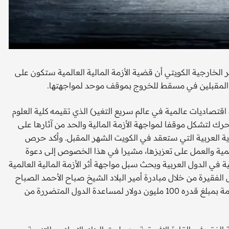
الخارجية الكويتي أن قضية الأزمة المالية العالمية ستكون على
 المقبلين في مسقط للخروج بموقف موحد لمواجهتها.
وأضاف الشيخ محمد في محاضرة ألقاها في مؤتمر (اتجاهات 3 اقتصاديات عالمية في عالم سريع التغير) الذي تقيمه كلية العلوم
رك لتشكل موقفا لمواجهة الأزمة المالية والحد من آثارها على
ة العربية التي ستعقد في الكويت الشهر المقبل. وأكد حرص
تنمية والعمل على تعزيزها، مشيرا في هذا الخصوص إلى دعوة
ة في الدول العربية وبحث سبل مواجهة أثر الأزمة المالية العالمية
فقيرة من خلال مبادرة أمير البلاد الشيخ صباح الأحمد الصباح
الذي أعلن في نيسان (أبريل) الماضي إنشاء صندوق الحياة الكريمة بمبلغ قدره 100 مليون دولار لمساعدة الدول المتضررة من