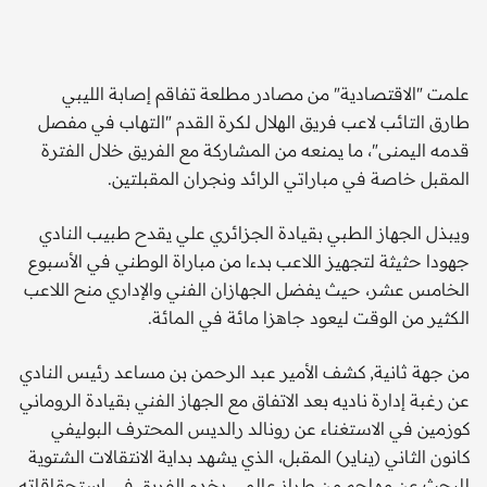
علمت "الاقتصادية" من مصادر مطلعة تفاقم إصابة الليبي
طارق التائب لاعب فريق الهلال لكرة القدم "التهاب في مفصل
قدمه اليمنى"، ما يمنعه من المشاركة مع الفريق خلال الفترة
المقبل خاصة في مباراتي الرائد ونجران المقبلتين.
ويبذل الجهاز الطبي بقيادة الجزائري علي يقدح طبيب النادي
جهودا حثيثة لتجهيز اللاعب بدءا من مباراة الوطني في الأسبوع
الخامس عشر، حيث يفضل الجهازان الفني والإداري منح اللاعب
الكثير من الوقت ليعود جاهزا مائة في المائة.
من جهة ثانية, كشف الأمير عبد الرحمن بن مساعد رئيس النادي
عن رغبة إدارة ناديه بعد الاتفاق مع الجهاز الفني بقيادة الروماني
كوزمين في الاستغناء عن رونالد رالديس المحترف البوليفي
كانون الثاني (يناير) المقبل، الذي يشهد بداية الانتقالات الشتوية
للبحث عن مهاجم من طراز عالمي يخدم الفريق في استحقاقاته