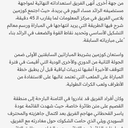
من جهة أخرى, أنهى الفريق استعداداته النهائية لمواجهة
مستضيفه الرائد مساء اليوم في بريدة، حيث اجتمع كوزمين
بلاعبي الفريق في مركز المعلومات لما يقارب الـ 45 دقيقة،
شرح فيها الطريقة التي يريد انتهاجها في المباراة ورسم معالم
التشكيل الأساسي وتحديد نقاط القوة والضعف في الرائد بناء
ًعلى مبارياته السابقة.
واستعان كوزمين بشريط المباراتين السابقتين الأولى ضمن
الجولة الثانية من الدوري والأخرى الودية التي أقيمت في فترة
التوقف الأخيرة أعقبها تدريبات لياقية قبل أن يطبق خطة
المباراة على الملعب التي تعتمد غالبها على الاستفادة من
الأطراف ولعب الكرات الطولية.
وكان أفراد الفريق قد غادروا في الثامنة البارحة إلى منطقة
القصيم على متن طائرة خاصة، حيث شهدت القائمة عودة
ياسر القحطاني مهاجم الفريق بعد اكتمال جاهزيته والمحترف
السويدي ويلي الذي حامت الشكوك حول مغادرته مع الفريق،