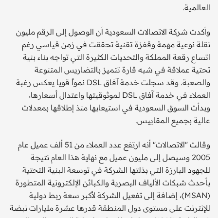
العالمية.
وأكدت شركة الاتصالات السعودية أن الوصول إلى الرقم مليون
نقلة نوعية مهمة وقفزة تقنية تحققت في زمن قياسي رغم
اتساع رقعة المملكة والتحديات الكثيرة التي تواجه بناء بنية
تحتية عملاقة في شبه قارة تتميز بالتضاريس المتنوعة
والصعبة. وقد سجلت خدمة آفاق DSL نمواً قويا يعكس رغبة
العملاء في خدمة آفاق DSL لموثوقيتها واعتدال أسعارها،
وبدأت السوق السعودية في استيعابها منذ إطلاقها بمعدلات
عالية بجميع المقاييس.
وقالت "الاتصالات" أنه ارتفع عدد العملاء من 51 ألف عميل عام
2005 وسيصل إلى مليون عميل مع نهاية هذا العام نتيجة
للجهود البارزة التي بذلتها الشركة في توسعة البنية التحتية
بأحدث شبكات الألياف البصرية والكبائن الإلكترونية المتطورة
(MSAN)، إضافة إلى تفعيل الشركة لأكبر سعة ربط دولية
للإنترنت على مستوى دول المنطقة قدرها عشرة مليارات نبضة