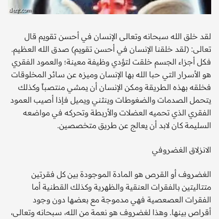
لقد خلق الله سبحانه وتعالى الإنسان في أحسن تقويم قال
تعالى: (لقد خلقنا الإنسان في أحسن تقويم) صدق الله العظيم.
فكل أجزاء الجسم خلقت لتؤدي وظيفة معينة؛ والعمود الفقري
هو الأسرار التي حبا الله بها الإنسان وميزه عن سائر المخلوقات
فخلقه بهذه الطريقة ومكن الإنسان أن يمشي منتصباً وكذلك
يتحمل الصدمات والضغوطات وينثني ويميل فإذا أصيب العمود
الفقري الذي تحميه العضلات والأربطة وتحركه في مواضعه
السليمة كان لابد أن يعالج عن طريق متخصصين.
الانزلاق الغضروفي
الغضروف أو القرص هو المادة الموجودة بين كل فقرتين
متتاليتين بالفقرات العنقية والظهرية وكذلك القطنية أما
الفقرات العصعصية فهي مدموجة مع بعضها دون وجود
أقراص بينها. وهذا لغضروف هو نعمة من الله، سبحانه وتعالى،