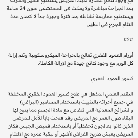
مع وجود نتائج ممتازة لدينا. المريض يستطيع السير والحركة
بعد الجراحة مباشرة ولا يمكث في المستشفى سوى 24 ساعة
ويستطيع ممارسة نشاطه بعد فترة وجيزة جداً لا تتعدى مدة
التئام الجرح في الظهر.
#2#
أورام العمود الفقري تعالج بالجراحة الميكروسكوبية وتتم إزالة
كل الورم مع وجود نتائج جيدة مع الإزالة الكاملة.
كسور العمود الفقري
التقدم العلمي المذهل في علاج كسور العمود الفقري المختلفة
في جميع أجزائه بالتثبيت باستخدام المسامير (البراغي)
والشرائح المعدنية التي تتفاعل مع مادة الجسم مما يتيح لها
البقاء طول العمر مع المريض وقد فتحت باباً للأمل للمرضى
الذين كانوا يعالجون تحفظياً أو باستخدام قميص الجبس فكان
المريض يعيش طريح الفراش لأشهر أو لبقية عمره مع الالتئام