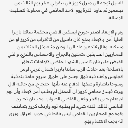
تاسيل توجه الى منزل كروز في بيفرلي هيلز يوم الثالث من
ديسمبر ثم عاود الكرة يوم الاحد الماضي في محاولة لتسليمه
الرسالة.
ويوم الاربعاء اصدر جورج ايسكين قاضي محكمة سانتا باربرا
العليا أمرا بالابعاد يمنع فان تاسيل من الاقتراب من كروز او من
مسكنه. وقال لاندهير عاد الى الوطن مثله مثل المئات من
المحاربين السابقين مثخنين بالجراح والاحساس بالفزع. والقي
القبض على فان تاسيل الشهر الماضي لاتهامات تتعلق
بالاسلحة بعد حادث قرب سانتا باربرا شمال غربي لوس
انجلوس وقف فيه فوق جسر على طريق سريع حاملا بندقية
وملوحا باشارة وصفها الدفاع عنه بأنها احتجاج. من جانبه قال
بيرت فيلدز محامي كروز ان الممثل لم يطلب أمر الابعاد وأن توم
لم يعلم حتى بالامر وفعل القاضي الصواب..يجب ان نحترم
القاضي لذلك..لكنه شيء لم يطلبه توم.واردف كروز يتعاطف
بقوة مع المحاربين القدامي ليس فقط في حرب العراق..ويرى
انه يجب الاهتمام بهم.