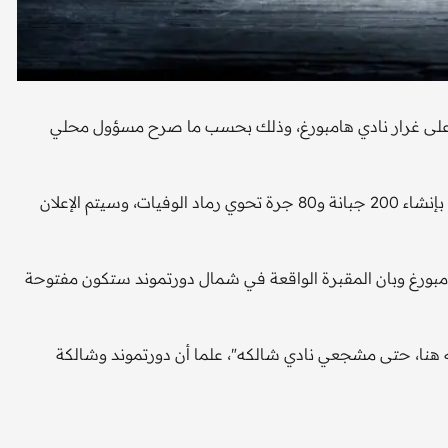
ره على غرار نادي هامبورغ، وذلك بحسب ما صرح مسؤول محلي
و تم إطلاق تسمية "الصافرة النهائية" على المشروع الذي يقضي بإنشاء 200 جبانة و80 جرة تحوي رماد الوفيات، وسيتم الإعلان
امبورغ وبان المقبرة الواقعة في شمال دورتموند ستكون مفتوحة
به هنا، حتى مشجعي نادي شالكه"، علما أن دورتموند وشالكة