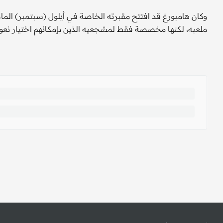
وكان هامبورغ قد افتتح مقبرته الخاصة في أيلول (سبتمبر) الماض
ملعبه، لكنها مخصصة فقط لمشجعيه الذين بإمكانهم اختيار نعو