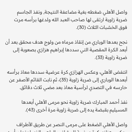
واصل الأهلي ضغطه بغية مضاعفة النتيجة, ونفذ الجاسم
ضربة زاوية ارتقى لها صاحب العبد الله ولدغها برأسه مرت
فوق الخشبات الثلاث (30).
نجح بعدها الوباري من إنقاذ مرماه من ولوج هدف محقق بعد أن
أبعد الكرة المقصية التي سددها إبراهيم هزازي بصعوبة إلى
ضربة زاوية (33).
انتفض الأهلي، وعكس الهزازي كرة عرضية سددها معاذ برأسه
أبعدها الوباري إلى ضربة زاوية (35)، ثم نابت القائم الأصفر عن
حارسه في التصدي لرأسية معاذ بعد مضي ثلاث دقائق.
نفذ أحمد المبارك ضربة زاوية نحو مرمى الأهلي أبعدها
المسيليم بقبضة يده إلى ضربة زاوية مرة أخرى (43).
واصل الأهلي الضغط على مرمى النصر عن طريق الأطراف
وعكس هزازي كرة عرضية للمشاغب الراهب الذي لدغها برأسه