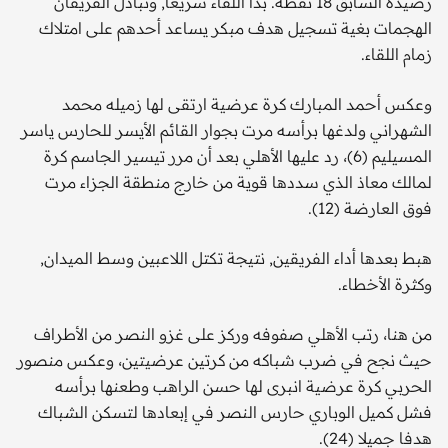
رصيده السابق 18 نقطة. بدأ اللقاء سريعا, وتبادل الفريقان
الهجمات بغية تسجيل هدف مبكر يساعد أحدهم على امتلاك
زمام اللقاء.
وعكس أحمد المبارك كرة عرضية ارتقى لها زميله محمد
الشهراني ولدغها برأسه مرت بجوار القائم الأيسر للحارس ياسر
المسيليم (6)، رد عليها الأهلي بعد أن مرر تيسير الجاسم كرة
لمالك معاذ الذي سددها قوية من خارج منطقة الجزاء مرت
فوق العارضة (12).
هبط بعدها أداء الفريقين, نتيجة تكتل اللاعبين وسط الميدان,
وكثرة الأخطاء.
من هنا، رتب الأهلي صفوفه وركز على غزو النصر من الأطراف
حيث نجح في ضرب شباكه من كرتين عرضيتين، وعكس منصور
الحربي كرة عرضية انبرى لها حسن الراهب وطعنها برأسه
فشل كميل الوباري حارس النصر في إبعادها لتسكن الشباك
هدفا جميلا (24).