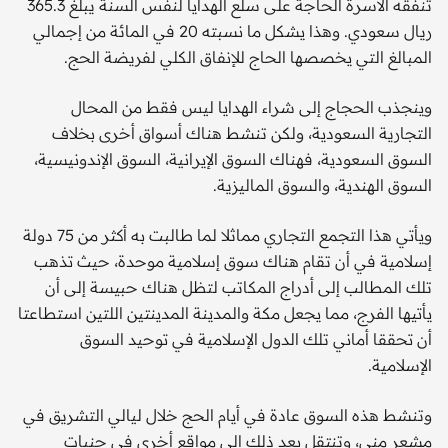
تنفقه الأسرة الحاجة على سلع الهدايا لنفس السنة يبلغ 365.3
ريال سعودي. وهذا يشكل ما نسبته 20 في المائة من إجمالي
المبالغ التي يخصصها الحاج للإنفاق الكلي لفريضة الحج.
وينجذب الحجاج إلى شراء الهدايا ليس فقط من المحال
التجارية السعودية، ولكن تنشط هناك أسواق أخرى بخلاف
السوق السعودية، فهناك السوق الإيرانية، السوق الإندونيسية،
السوق الهندية، والسوق الماليزية.
ويأتي هذا التجمع التجاري مماثلا لما طالبت به أكثر من 75 دولة
إسلامية في أن تقام هناك سوق إسلامية موحدة، حيث تذهب
تلك المطالب إلى أدراج المكاتب لتظل هناك حبيسة إلى أن
يأتيها الفرج، مما يجعل مكة والمدينة المدينتين اللتين استطاعتا
أن تحققا أماني تلك الدول الإسلامية في توحيد السوق
الإسلامية.
وتنشط هذه السوق عادة في أيام الحج خلال ليالي التشريق في
مشعر منى، وتنتقل بعد ذلك إلى مواقع أخرى في جنبات