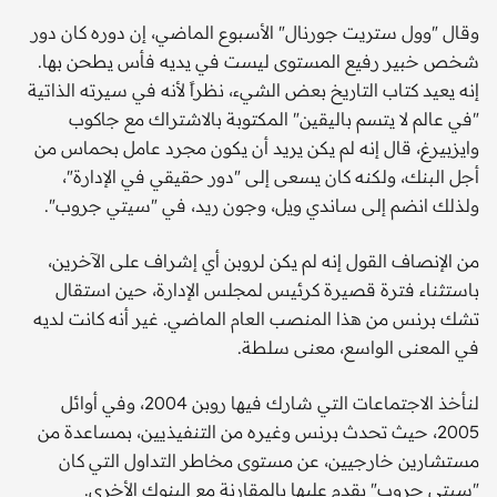
وقال "وول ستريت جورنال" الأسبوع الماضي، إن دوره كان دور
شخص خبير رفيع المستوى ليست في يديه فأس يطحن بها.
إنه يعيد كتاب التاريخ بعض الشيء، نظراً لأنه في سيرته الذاتية
"في عالم لا يتسم باليقين" المكتوبة بالاشتراك مع جاكوب
وايزبيرغ، قال إنه لم يكن يريد أن يكون مجرد عامل بحماس من
أجل البنك، ولكنه كان يسعى إلى "دور حقيقي في الإدارة"،
ولذلك انضم إلى ساندي ويل، وجون ريد، في "سيتي جروب".
من الإنصاف القول إنه لم يكن لروبن أي إشراف على الآخرين،
باستثناء فترة قصيرة كرئيس لمجلس الإدارة، حين استقال
تشك برنس من هذا المنصب العام الماضي. غير أنه كانت لديه
في المعنى الواسع، معنى سلطة.
لنأخذ الاجتماعات التي شارك فيها روبن 2004، وفي أوائل
2005، حيث تحدث برنس وغيره من التنفيذيين، بمساعدة من
مستشارين خارجيين، عن مستوى مخاطر التداول التي كان
"سيتي جروب" يقدم عليها بالمقارنة مع البنوك الأخرى.