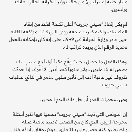
مليار جنيه إسترليني) من جانب وزير الخزانة الحالي، هانك
بولسون.
لم يكن إنقاذ "سيتي جروب" أعلى تكلفة فقط من إنقاذ
المكسيك، ولكنه ضرب سمعة روبن التي كانت مرتفعة للغاية
حين غادر وزارة الخزانة في 1999، حتى إنه كان بإمكانه بالفعل
تحديد الرقم الذي يريده كراتب له.
وهذا بالفعل ما حصل ، حيث وقّع عقداً أولياً مع سيتي بنك
يضمن له 15 مليون دولار سنوياً كحد أدنى: لا أعرف إذا حدثت
ظروف غير عادية أدت إلى تأثير سلبي مدمر في نتائج عمليات
سيتي جروب.
ومن سخريات القدر أن حل ذلك اليوم المطير.
إن الفوضى التي تجد "سيتي جروب" نفسها فيها تثير أسئلة
محرجة لروبن، الذي كان من الصعب تحديد ماهية عمله
بالضبط، ولكنه حصل على 115 مليون دولار، مقابل أدائه خلال