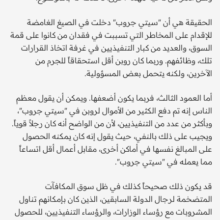
الحقيقة هي أن "سيتي جروب" دخلت في الصيغ الغامضة
للإقدام على المخاطر التي تسببت في فقدان من كانوا على قمة
السوق، والعديد من كبار التنفيذيين في غرفة اتخاذ القرارات
تلك، وظائفهم. وربما كان روبن أقل استحقاقاً للجرم من
الآخرين، ولكنه يتحمل بعض المسؤولية.
أما العمود الثالث، فربما يكون أضعفها. ويمكن أن يقول معظم
الناس إنه تم دفع الكثير من الأموال لروبن في "سيتي جروب"،
وبأكثر من عدد من التنفيذيين، لأن من الواضح أنه كان رجلاً قوياً.
ويجيب على ذلك بالنفي، حيث يقول إنه كان يمكنه الحصول
على المبالغ نفسها في أماكن أخرى، مقابل أعمال أقل اتساعاً
مما يعمله في "سيتي جروب".
قد يكون ذلك صحيحاً كذلك في ظل سوق المكافآت
المتضخمة لرجال الدولة السابقين، الذين كان بإمكانهم تناول
المشروبات مع رؤساء الوزارات، والرؤساء التنفيذيين، للحصول