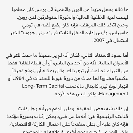
ما قاله يحمل مزيداً من الوزن والأهمية لأن برنس كان محامياً
ليست لديه الخلفية المالية والخبرة المتوفرتين لدى روبن.
وحين اتخذ ذلك الموقف، فإنه كان يضع ثقته في تومي
ماهيراس، رئيس إدارة الدخل الثابت في "سيتي جروب" الذي
استقال في 2007.
أما عمود الاستناد الثاني، فكان أنه لم ير مسبقاً ما حدث للتو في
الأسواق المالية. لأنه من أحد من الناس، أو أن قليلة للغاية فقط
هي التي استطاعت أن ترى ذلك. وكان يمكنه أن يتوقع تحركاً
عكسياً مشابهاً لما حدث من دورة هبوط للسندات في 1984، أو
انهيار لونغ تيرم كابيتال مانجمنت Long- Term Capital
Management، ولكن ليس هذه الأزمة.
إن ذلك فيه بعض الحقيقة، وعلى الرغم من أنه رجل كانت
قناعته الرئيسية هي: أنه ما من شيء يمكن إثباته بصورة مؤكدة،
فإنه كان عليه أن يظل منفتحاً على احتمال الكارثة الاقتصادية،
ولكن الأمر من ناحية مهمة أخرى، لا علاقة له بالموضوع.