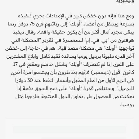
ونيجيريا.
ومع هذا فإنه دون خفض كبير في الإمدادات يجري تنفيذه
بسرعة وينتقل من أعضاء "أوبك" إلى زبائنهم فإن 75 دولارا ربما
يبقى مجرد آمال أكثر من أن يكون حقيقة واقعة. وقال ديفيد
هوفتون من "بي. في. إم" للسمسرة في تقرير "المشكلة التي
تواجهها "أوبك" هي مشكلة مصداقية.. هم في حاجة إلى خفض
آخر قدره مليونا برميل يوميا يسانده تقيد كامل وإبلاغ المشترين
على الفور. إذا لم تتصرف "أوبك" بشكل حاسم ومقنع في 17
كانون الأول (ديسمبر) فإنهم يخاطرون بأن يجتمعوا مرة أخرى
في الربع الأول من العام المقبل وأسعار النفط عند 30 دولارا
للبرميل". وستتلقى قدرة "أوبك" على دعم السوق دفعة إذا
تمكنت من الحصول على تعاون الدول المنتجة خارجها مثل
روسيا.