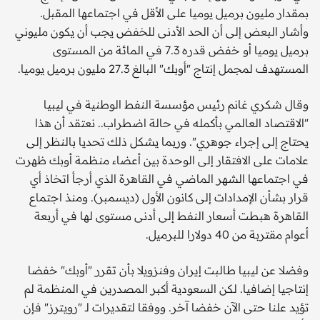
بمقدار مليون برميل يوميا على الأقل في اجتماعها المقبل.
وأشار البعض إلى أن الحد الأدنى للخفض يجب أن يكون مليوني
برميل يوميا أو خفض قدره 7.3 في المائة من المستوى
المستهدف لمجمل إنتاج "أوبك" البالغ 27.3 مليون برميل يوميا.
وقال شكري غانم رئيس مؤسسة النفط الوطنية في ليبيا
"الاقتصاد العالمي بأكمله في حالة اضطراب.. نعتقد أن هذا
يحتاج إلى إجراء جوهري". وربما يشكل ذلك تحديا بالنظر إلى
علامات على الافتقار إلى الوحدة بين أعضاء منظمة أوبك ظهرت
في اجتماعها الشهر الماضي في القاهرة الذي أرجأ اتخاذ أي
قرار بشأن الإمدادات إلى كانون الأول (ديسمبر). ومنذ اجتماع
القاهرة هبطت أسعار النفط إلى أدنى مستوى لها في أربعة
أعوام مقتربة من 40 دولارا للبرميل.
وفضلا عن ليبيا طالبت إيران وفنزويلا بأن تقرر "أوبك" خفضا
إنتاجيا إضافيا. لكن السعودية أكبر المصدرين في المنظمة لم
تؤيد علنا حتى الآن خفضا آخر. ووفقا لتقديرات لـ "رويترز" فإن