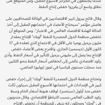
عندما يجتمعون في الجزائر الأسبوع المقبل، ومن المتوقع على
نطاق واسع أن يقرروا خفض إنتاج النفط.
وقال فاتح بيرول كبير الاقتصاديين في الوكالة للصحافيين على
هامش مؤتمر "سيحتاج الأعضاء في اجتماعهم المقبل إلى أخذ
الحالة الهشة للاقتصاد العالمي في الاعتبار". ومن المتوقع أن
تخفض منظمة الدول المصدرة للنفط "أوبك" الإنتاج بمقدار
مليون برميل يوميا على الأقل في الاجتماع الذي تعقده في 17
كانون الأول (ديسمبر) الجاري. واقترح بعض الأعضاء خفض
الإنتاج بما يصل إلى مليوني برميل للتأثير في أسعار النفط. وأدى
ركود اقتصادي عالمي إلى انخفاض أسعار النفط بنحو الثلثين
منذ سجلت مستوى قياسيا في تموز (يوليو) الماضي.
وتحتاج منظمة الدول المصدرة للنفط "أوبك" إلى إجراء خفض
كبير في الإمدادات في اجتماعها الأسبوع المقبل سيكون ثالث
خفض منذ أيلول (سبتمبر)، لوقف هبوط أسعار الخام وسط
ركود الطلب العالمي بسبب التباطؤ الاقتصادي. وقال مندوبون
في "أوبك" ومحللون إنه ينبغي للمنظمة أن تخفض الإنتاج