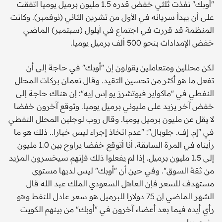
"أوبك" نفذت ثلثي خفض قدره 1.5 مليون برميل يوميا اتفقت
على أن يبدأ سريانه في الأول من تشرين الثاني (نوفمبر). وكانت
المنظمة قد قررت في اجتماع في أيلول (سبتمبر) الماضي
خفض الإمدادات بنحو 500 ألف برميل يوميا.
لكن محللين ومتعاملين يقولون إن "أوبك" في حاجة إلى أن
تفعل ما هو أكثر من تحسين التقيد. وقال نعمان بركات المحلل
النفطي في "ماكواير فيوتشرز يو إس إيه": إن هناك حاجة إلى
خفض آخر يزيد على مليوني برميل يوميا. وتوقع آخرون خفضا
لا يقل عن مليون برميل يوميا. وقال روب لوجلين المحلل النفطي
في "إم. إف. جلوبال": "عدم اتخاذ إجراء ليس خيارا.. ذلك هو ما
رأيناه في المرة السابقة. أنا أتوقع خفضا يراوح بين 1.0 مليون
إلى 1.5 مليون برميل. إذا لم يفعلوا ذلك فإنهم سيخسرون المزيد
من ثقة السوق". وفي حين أن "أوبك" ليس لديها مستوى
مستهدف للسعر فإن العاهل السعودي الملك عبد الله قال
الشهر الماضي إن 75 دولارا للبرميل هو سعر عادل للنفط وهو
رأي أيده فيما بعد أعضاء آخرون في "أوبك" من بينهم الكويت