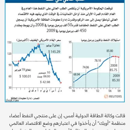
قالت وكالة الطاقة الدولية أمس، إن على منتجي النفط أعضاء
منظمة "أوبك" أن يأخذوا في اعتبارهم وضع الاقتصاد العالمي