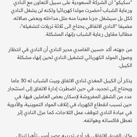
"سكيكو" أن الشركة السعودية على سبيل التعاون مع النادي
ورعاية الشباب أحضرت مولدا كهربائيا ولكنه لن يشغل النادي
ككل بل سيشغل جزءا معينا منه مثل مداخله وبعض صالاته،
مضيفا "النادي الاتفاقي يحتاج الى ثلاثة تريلات لتشغيله"،
مطالبا مقاول رعاية الشباب بإنهاء المشكلة.
من جهته، أكد حسين الغامدي مدير النادي أن النادي في انتظار
وصول المولد الكهربائي لتشغيل النادي لحين إنهاء مشكلة
الكيبل.
يذكر أن الكيبل المغذي لنادي الاتفاق وبيت الشباب له 30 عاما
ويحتاج إلى تجديد، في حين اضطرت إدارة الاتفاق إلى استئجار
عدد من الشقق المفروشة لإسكان بعض العاملين فيها، في
حين تسبب انقطاع الكهرباء في إتلاف المواد التموينية، والأدوية
في عيادة النادي لتوقف عمل الثلاجات، كما عزل النادي إثر
تعطل فاكساته وهواتفه.
وكان الفريق الاتفاقي قد أدى تدريبه عصر أمس تأهبا لنزال