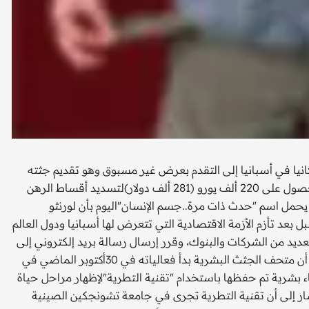
كانيا في أسبانيا إلى التقدم بعرض غير مسبوق وهو تقديم جثته
فور وفاته إلى منظمي متحف تعليمي للجثث البشرية مقابل الحصول على 220 ألف يورو (281 ألف دولار)لتسديد أقساط الرهن
مل اسم "حدث ذات مرة..جسم الإنسان"اليوم بأن لورنثو
عد تأزم الأزمة الاقتصادية التي تتعرض لها أسبانيا ودول العالم
عديد من الشركات والبنوك، وقرر إرسال رسالة بريد إلكتروني إلى
منظمي المعرض ليقدم عرضه بعد استئذان زوجته.جدير بالذكر أن متحف الجثث البشرية بدأ فعالياته في 30أكتوبر الماضي في
 بشرية تم حفظها باستخدام "تقنية التطرية"لإظهار مراحل حياة
ر إلى أن تقنية التطرية تجرى في جامعة تشونجكين الصينية