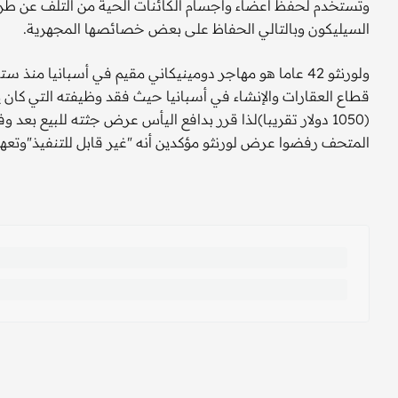
وتستخدم لحفظ أعضاء وأجسام الكائنات الحية من التلف عن طريق
السيليكون وبالتالي الحفاظ على بعض خصائصها المجهرية.
ولورنثو 42 عاما هو مهاجر دومينيكاني مقيم في أسبانيا من
(1050 دولار تقريبا)لذا قرر بدافع اليأس عرض جثته للبيع ب
المتحف رفضوا عرض لورنثو مؤكدين أنه "غير قابل للتنفيذ"وتعه