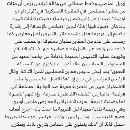
إبريل الماضي. ولاحظ صحافي في وكالة فرانس برس أن مئات
من مقابر المسلمين في المقبرة العسكرية في "نوتردام دو
لوريت" قرب اراس (في شمال فرنسا) غطيت بكتابات كبيرة
بالدهان الأسود فيها إهانة للدين الاسلامي بالإضافة إلى إشارة
بالاسم إلى وزيرة العدل رشيدة داتي التي من أصل مغاربي. كما
رسمت على عدد من المقابر صلبان معقوفة. وألصقت على
شاهد قبر واحد على الأقل لافتة صغيرة فيها شتائم للاسلام.
وقوبلت عملية التدنيس الجديدة بالإدانة من جانب العديد من
المسؤولين السياسيين. فقد أعرب ساركوزي عن "استيائه
العميق" بعد إعلان تدنيس مقابر للمسلمين للمرة الثالثة. وقال
الرئيس الفرنسي في بيان إن "هذا العمل الخسيس والمثير
للاشمئزاز تعبير عن عنصرية مقيتة ضد الجالية المسلمة في
فرنسا"، داعيا إلى "كشف (الفاعلين) بسرعة" وإدانتهم "بقسوة".
كما وصفت زعيمة الحزب الاشتراكي المعارض مارتين أوبري
وهي رئيسة بلدية مدينة ليل القريبة ما حدث بأنه "جرح أصاب
جميع الفرنسيين". ودان رئيس الوزراء الفرنسي فرنسوا فيون ما
حصل قائلا ان "ذلك ينطوي على مساس بتاريخ بلادنا وبذكرى