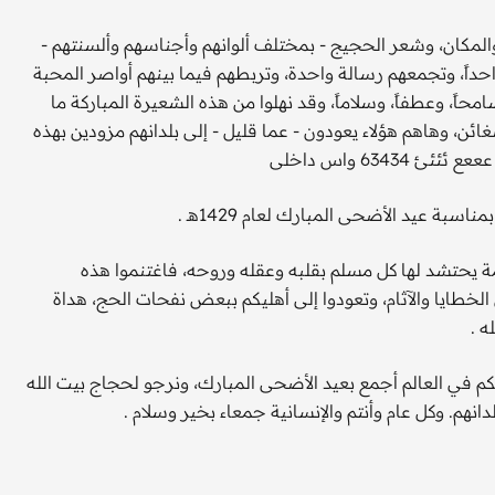
المكان، وشعر الحجيج - بمختلف ألوانهم وأجناسهم وألسنتهم -
حداً، وتجمعهم رسالة واحدة، وتربطهم فيما بينهم أواصر المحبة
حاً، وعطفاً، وسلاماً، وقد نهلوا من هذه الشعيرة المباركة ما
ائن، وهاهم هؤلاء يعودون - عما قليل - إلى بلدانهم مزودين بهذه
634 واس داخلى
يمة يحتشد لها كل مسلم بقلبه وعقله وروحه، فاغتنموا هذه
الخطايا والآثام، وتعودوا إلى أهليكم ببعض نفحات الحج، هداة
ه .
تكم في العالم أجمع بعيد الأضحى المبارك، ونرجو لحجاج بيت الله
انهم. وكل عام وأنتم والإنسانية جمعاء بخير وسلام .