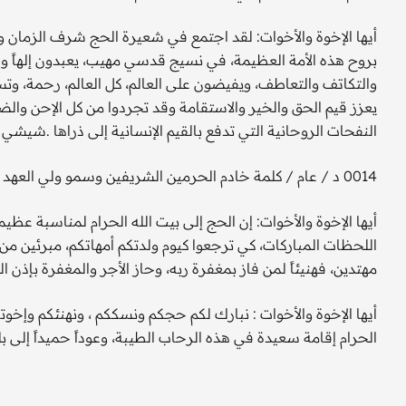
أيها الإخوة والأخوات: لقد اجتمع في شعيرة الحج شرف الزمان و
بروح هذه الأمة العظيمة، في نسيج قدسي مهيب، يعبدون إلهاً وا
والتكاتف والتعاطف، ويفيضون على العالم، كل العالم، رحمة، وتسام
يعزز قيم الحق والخير والاستقامة وقد تجردوا من كل الإحن والضغ
النفحات الروحانية التي تدفع بالقيم الإنسانية إلى ذراها .شيشي عععع ئئئئ 34
0014 د / عام / كلمة خادم الحرمين الشريفين وسمو ولي العهد بمناسبة عيد الأضحى المبارك لعام 1429هـ .
أيها الإخوة والأخوات: إن الحج إلى بيت الله الحرام لمناسبة عظ
اللحظات المباركات، كي ترجعوا كيوم ولدتكم أمهاتكم، مبرئين من 
مهتدين، فهنيئاً لمن فاز بمغفرة ربه، وحاز الأجر والمغفرة بإذن الل
أيها الإخوة والأخوات : نبارك لكم حجكم ونسككم ، ونهنئكم وإخو
الحرام إقامة سعيدة في هذه الرحاب الطيبة، وعوداً حميداً إلى بلد