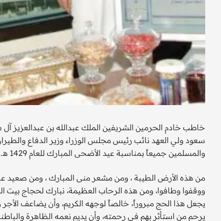
خاطب خادم الحرمين الشريفين الملك عبدالله بن عبدالعزيز آل 
سعود ولي العهد نائب رئيس مجلس الوزراء وزير الدفاع والطيران
والمسلمين جميعاً بمناسبة عيد الأضحى المبارك للعام 1429 هـ. وجاء في نص الكلمة ما يلي:
من هذه الأرض الطيبة ، ومن مشعر منى المبارك ، ومن صعيد عر
ووقفوا وطافوا، ومن هذه الرحاب العظيمة، نبارك لحجاج بيت الله
يجعل هذا الحج مبروراً، خالصاً لوجهه الكريم، وأن يضاعف الأجر و
يرحم من استأثر بهم في رحمته، وأن يديم نعمه الظاهرة والباطنة