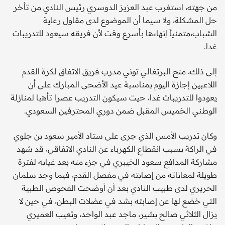
من جهته، استغرب عبد العزيز الدوسري رئيس النادي من تأخر
حل المشكلة، ولا سيما أن الموضوع لدى مقاول رعاية
الشباب،متمنياً إنهاءها بأسرع وقت لأن فريقه سيعود للتدريبات
غدا.
إلى ذلك، منح البرتغالي توني مدرب فريق الاتفاق لكرة القدم
اللاعبين إجازة اليوم بمناسبة عيد الأضحى المبارك على أن
يعودوا للتدريبات غدا، حيت سيكون التدريب عصرا تأهبا لمنازلة
الوطني الخميس المقبل ضمن دوري المحترفين السعودي.
وكان تدريب الأمس الذي جرى على ستاد الأمير سعود بن جلوي
في الراكة بسبب انقطاع الكهرباء عن النادي الاتفاقي، قد شهد
مشاركة المدافع سعود الخيبري في جزء منه بعد غيابه لفترة
طويلة لمعاناته من إصابته في مفصل القدم، فيما وجد سلمان
الحريري لدى طبيب النادي بعد أن أوضحت الفحوص الطبية
التي خضع لها عن إصابته بشد في عضلات البطن، في حين لا
يزال الثلاثي صالح بشير، ماجد عبد الواحد، وتعيب العميري