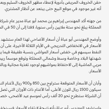
حقن الخروف المريض بأدوية لإعطاء مظهر الخروف السليم وبعد ال
أنه غير موجود في موقع البيع حتى يبتعد عن أنظار المشتري.
من جهته أكد المهندس إبراهيم بن محمد أبو عباة مدير عام شركة 
المملكة يبلغ نحو ستة ملايين رأس سنويا، لافتا إلى أن 50 في المائة من العدد يتم استهلاكه في موسم عيد الأضحى.
وأوضح المهندس أبو عباة أن أسعار الأضاحي لهذا العام ستشهد ارت
الأسعار في الانخفاض التدريجي في الأيام الثلاثة الأخيرة، على أ
النفط سيسهم في خفض أسعار المواشي بنسبة طفيفة فيما يخص ا
شهدتها البلاد وخاصة وسط وشمالي المملكة وتوقع موسماً ربيع
مربي الماشية إلى الاحتفاظ بمواشيهم لوجود تغذية مجانية وبالت
الأسعار.
أن الشركة ستطرح نحو 20 ألف رأس لموسم عيد الأضحى، خصص منها 90 في المائة لأسواق الرياض.
واستشهد المهندس أبو عباة بأنه نتيجة لارتفاع الأسعار فسين