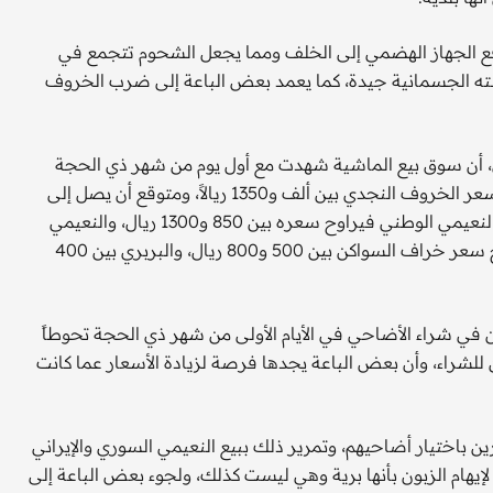
دفع الجهاز الهضمي إلى الخلف ومما يجعل الشحوم تتجمع في
ته الجسمانية جيدة، كما يعمد بعض الباعة إلى ضرب الخروف
 أن سوق بيع الماشية شهدت مع أول يوم من شهر ذي الحجة
زيادات متتالية في الأسعار تصل إلى 50 في المائة، حيث يراوح سعر الخروف النجدي بين ألف و1350 ريالاً، ومتوقع أن يصل إلى
1800 ريال يوم عرفة، مرجعاً السبب إلى قلة المعروض منه، أما النعيمي الوطني فيراوح سعره بين 850 و1300 ريال، والنعيمي
السوري بين 750 وألف ريال، والإيراني بين 650 و750 ريالاً، ويراوح سعر خراف السواكن بين 500 و800 ريال، والبربري بين 400
ن في شراء الأضاحي في الأيام الأولى من شهر ذي الحجة تحوطاً
ين للشراء، وأن بعض الباعة يجدها فرصة لزيادة الأسعار عما كانت
باختيار أضاحيهم، وتمرير ذلك ببيع النعيمي السوري والإيراني
 لإيهام الزبون بأنها برية وهي ليست كذلك، ولجوء بعض الباعة إلى