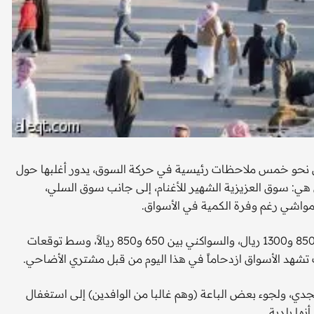
ي نحو خمس ملاحظات رئيسية في حركة السوق، يدور أغلبها حول
هي: سوق العزيزية الشهير للأغنام، إلى جانب سوق السلي،
لمواشي رغم وفرة الكمية في الأسواق.
وراوح سعر الخروف النجدي بين ألف و1350 ريالاً، والنعيمي بين 850 و1300 ريال، والسواكني بين 650 و850 ريالاً، وسط توقعات
 تشهد الأسواق ازدحاماً في هذا اليوم من قبل مشتري الأضاحي.
دي، ولجوء بعض الباعة (وهم غالبا من الوافدين) إلى استغفال
نها بلدية.