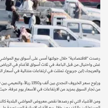
رصدت "الاقتصادية" خلال جولتها أمس على أسواق بيع المواش
غش واحتيال من قبل الباعة، في ثلاث أسواق للأغنام في الرياض 
والعريجاء (ابن جربوع)، تمثلت في ارتفاعات متتالية في أسعار ا
من تجار السوق بمزيد من الارتفاعات في الأسعار يوم عرفة، حيث
ومن الأشياء التي تم رصدها نقص معروض المواشي البلدية كالنج
المستهلكين بالكذب من خلال بيع الأغنام الإيرانية المستوردة على أ