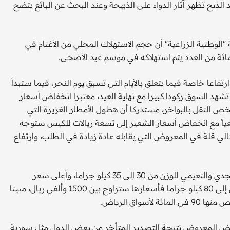
ذبح تظهر آثار الدواء على الذبيحة وعند البحث عن البائع يتضح
"الوطنية الزراعية" أن حجم الاستهلاك المحلي من الأغنام في
فاعا خاصة فيما يتعلق بالأيام التي تسبق يوم النحر، فيما ستبدأ
ن تشهد السوق ركودا كبيرا مع نهاية العيد، معتبرا انخفاض أسعار
لنقل بالبواخر، مستدركا أن هطول الأمطار الغزيرة التي
ياً مع انخفاض أسعار الشعير إلى تسعة ريالات للكيس ستوجه
الي قلة في المعروض التي يقابله عادة زيادة في الطلب، وارتفاع
وأبان أن الأسعار المتوقعة ستراوح بين 850 و900 ريال لأغنام النجدي والنعيمي للوزن من 30 إلى 35 كيلو جراما، وأعلى سعر
سيكون 1500 ريال للوزن الأعلى، أما الأغنام ذات الأوزان التي تصل إلى 80 كيلو جراما فأسعارها ستراوح بين 1500 وألفي ريال، مبينا
خفض المعروض نتيجة التصدير المتأخر من بعض الدول مثل سورية