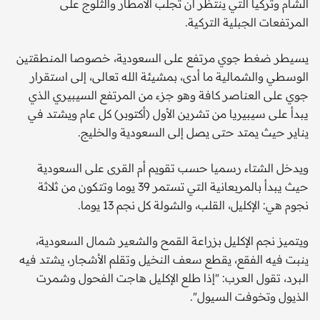
الشام وتركيا التي ينتظر أن تجلب الأمطار والثلوج على
المرتفعات الجبلية التركية.
يسيطر ضغط جوي مرتفع على السعودية، خصوصا المنطقتين
الوسطي والشمالية ما أدى، بمشيئة الله تعالى، إلى استقرار
جوي على العناصر كافة وهو جزء من المرتفع السيبيري الذي
يبدأ على سيبيريا من تشرين الأول (أكتوبر) كل عام ويشتد في
يناير حيث يمتد حتى يصل إلى السعودية والخليج.
ويدخل الشتاء رسميا حسب تقويم أم القرى على السعودية
حيث يبدأ بالمربعانية التي تستمر 39 يوما وتتكون من ثلاثة
نجوم هي: الإكليل، القلب، والشولة كل نجم 13 يوما.
ويتميز نجم الإكليل بزراعة القمح والشعير شمال السعودية،
ينبت فيه الفقع، يقطع سعف النخيل وتقلم الأشجار، يشتد فيه
البرد، تقول العرب: "إذا طلع الإكليل هاجت الفحول وشمرت
الذيول وتخوفت السيول".