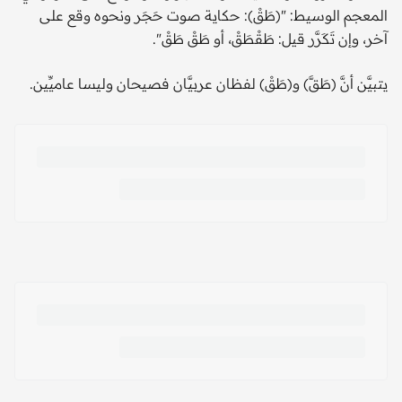
المعجم الوسيط: "(طَقْ): حكاية صوت حَجَر ونحوه وقع على
آخر، وإن تَكَرَّر قيل: طَقْطَقْ، أو طَقْ طَقْ".
يتبيَّن أنَّ (طَقَّ) و(طَقْ) لفظان عربيَّان فصيحان وليسا عاميِّين.