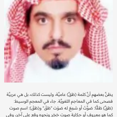
يظنَّ بعضهم أنَّ كلمة (طَقَّ) عاميَّة، وليست كذلك، بل هي عربيَّة
فصحى كما في المعاجم اللغويَّة. جاء في المعجم الوسيط:
(طَقَّ) طَقًّا: صَوَّتَ أو سُمِعَ له صَوْت "طَقْ" و(طَقْ): اسم صوت
كما هو معروف أو حكاية صوت حَجَر ونحوه وقع على آخر، وفي