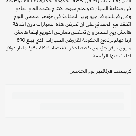
السيارات ستشارك في خطة الحكومة لحماية 150 ألف وظيفة
في صناعة السيارات ولمنع هبوط الانتاج بشدة العام القادم.
وقال فرناندو فراجيو وزير الصناعة في مؤتمر صحفي اليوم
اتفقنا مع المصانع على ان تعرض هذه السيارات دون اضافة
هامش ربح للسعر وان تخفض معارض التوزيع ايضا هامش
ارباحها.وبرنامج الحكومة لقروض السيارات الذي يبلغ 890
مليون دولار جزء من خطة لحفز الاقتصاد تتكلف 8ر3 مليار دولار
أعلنت عنها الرئيسة
كريستينا فرنانديز يوم الخميس.