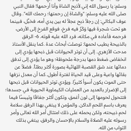
وسلم: يا رسول الله إني لأذبح الشاة وأنا أرحمها! فقال النبي
صلى الله عليه وسلم: "والشاة إن رحمتها؛ رحمك الله". وقال
عوف البكالي: إن رجلاً ذبح عجلاً له بين يدي أمه، فخبِّل، فبينما
هو تحت شجرة فيها وَكْرٌ فيه فرخ، فوقع الفرخ إلى الأرض،
فرحمه فأعاده في مكانه، فرد الله عليه قوته. 6- الرفق
بالذبيحة يطيب لحمها: توصلت أبحاث عدة ـ كما ينقل الأستاذ
مدحت الأزهري ـ إلى أن توتر الحيوانات قبل ذبحها يؤدي إلى
انخفاض ضغط دمها بدرجة ملحوظة؛ وهو ما يؤدي إلى تدفق
دمائها عند شق القصبة اللهائية بصورة أكثر بطئاً. فضلاً عن
بقائها واعية وعلى قيد الحياة لفترة أطول. كما أن معدل نزفها
حتى الموت يكون أسوأ كثيرًا. ويؤدي توتر الحيوانات قبل ذبحها
إلى الإضرار بالعديد من العمليات الكيماوية الحيوية في جسدها؛
فتتحول لحومها إلى لون أغمق، وتكون أكثر جفافًا وتيبسًا فيما
يعرف باسم اللحم الداكن. والمؤمن لا يبتغي بهذا الرفق سلامة
لحم ذبيحته، ولكن يحمله على ذلك امتثال أمر الله تعالى وأمر
رسوله عليه الصلاة والسلام بالإحسان والرفق، يبتغي بذلك
الثواب من الله.