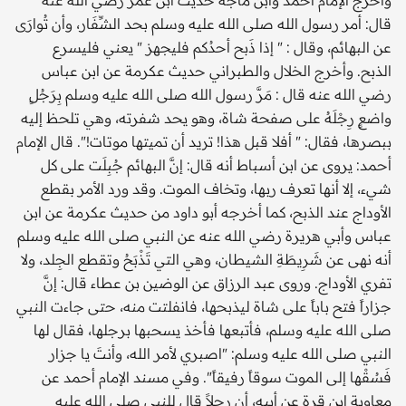
قال: أمر رسول الله صلى الله عليه وسلم بحد الشِّفَار، وأن تُوارَى
عن البهائم، وقال : " إذا ذَبح أحدُكم فليجهز " يعني فليسرع
الذبح. وأخرج الخلال والطبراني حديث عكرمة عن ابن عباس
رضي الله عنه قال : مَرَّ رسول الله صلى الله عليه وسلم بِرَجُلٍ
واضعٍ رِجْلَهُ على صفحة شاة، وهو يحد شفرته، وهي تلحظ إليه
ببصرها، فقال: " أفلا قبل هذا! تريد أن تميتها موتات!". قال الإمام
أحمد: يروى عن ابن أسباط أنه قال: إنَّ البهائم جُبِلَت على كل
شيء، إلا أنها تعرف ربها، وتخاف الموت. وقد ورد الأمر بقطع
الأوداج عند الذبح، كما أخرجه أبو داود من حديث عكرمة عن ابن
عباس وأبي هريرة رضي الله عنه عن النبي صلى الله عليه وسلم
أنه نهى عن شَرِيطَةِ الشيطان، وهي التي تَذْبَحُ وتقطع الجِلد، ولا
تفري الأوداج. وروى عبد الرزاق عن الوضين بن عطاء قال: إنَّ
جزاراً فتح باباً على شاة ليذبحها، فانفلتت منه، حتى جاءت النبي
صلى الله عليه وسلم، فأتبعها فأخذ يسحبها برجلها، فقال لها
النبي صلى الله عليه وسلم: "اصبري لأمر الله، وأنتَ يا جزار
فَسُقْها إلى الموت سوقاً رفيقاً". وفي مسند الإمام أحمد عن
معاوية ابن قرة عن أبيه، أن رجلاً قال للنبي صلى الله عليه