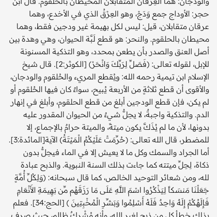
والوَدْجَان: هما العِرْقَان المتقابلان المحيطان بالحلقوم. قال ابن
حجر: الأوداج جمع وَدَجْ، وهو العِرْقُ الذي في الأخدع، وهما
عرقان متقابلان، قيل: ليس لكل بهيمة غير ودجين فقط، وهما
محيطان بالحلقوم. والنحر: هو قطع لَبَّة الحيوان، وهي وهدة بين
أصل العنق والصدر بأن يطعن بمحدد، وهو التذكية المسنونة
للإبل، لقوله تعالى: (فَصَلِّ لِرَبِّكَ وَانْحَرْ) [الكوثر:2]. قال شيخ
الإسلام ابن تيمية رحمه الله: ويُقطع المريء والحُلقوم والودجان،
والأقوى أن قطع ثلاثةٍ من الأربعة يُبيح، سواءٌ كان فيها الحُلقوم أو
لم يكن، فإن قطع الودجين أبلغ من قطع الحلقوم، وأبلغ في إنهار
الدم. والتذكية واجبةٌ، لا يحِلُّ شيءٌ من الحيوان المقدور عليه
بدونها، لأن ما لم يُذَكَّ يكون ميتةً، والميتة حرامٌ بالإجماع، إلا
للمضطر، قال الله تعالى: (حُرِّمَتْ عَلَيْكُمُ الْمَيْتَةُ) الآية[المائدة:3].
أما الجراد والسمك وكل ما لا يعيش إلا في الماء فيحِلُّ بدون
ذكاة، لِحِلِّ ميتته كما جاءت بذلك السنة النبوية. والذبح عبادة
لله، ومن شعائر التوحيد الخالص، كما قال سبحانه: (وَلِكُلِّ أُمَّةٍ
جَعَلْنَا مَنسَكاً لِيَذْكُرُوا اسْمَ اللَّهِ عَلَى مَا رَزَقَهُم مِّن بَهِيمَةِ الأَنْعَامِ
فَإِلَهُكُمْ إِلَهٌ وَاحِدٌ فَلَهُ أَسْلِمُوا وَبَشِّرِ الْمُخْبِتِينَ ) [الحج:34]. فعلم
بذلك خطأ كل من ذبح لغير الله، وأنه مُشْرِكٌ ظالم، حيث صرف