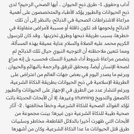
آداب وحقوق. 1- طرق ذبح الحيوان .. أيها الصحي الرحيم؟ لدى
ذبح الحيوانات والطيور يؤكد الأطباء والمتخصصون على أهمية
مراعاة الاشتراطات الصحية في الذبائح، بالنظر إلى أن تلك
الذبائح ولحومها قد تكون ناقلة أو مسببة لأمراض متفاوتة في
خطرها، بسبب طريقة ذبحها وطرق تخزينها . وقد كان للرسول
الكريم محمد عليه الصلاة والسلام عناية عميقة بهذه المسألة،
ومما تتعين ملاحظته أن التوجيه النبوي حيال تلك الذبائح لم
يتضمن مراعاة شروط أداء شعيرة النسك فحسب، بل إنه مراعٍ
لصحة الإنسان أيضاً، ومحقق للرفق والرحمة بالبهائم والحيوان .
وبرغم ما يصدر اليوم في بعض جهات العالم من اعتراض على
الطريقة الإسلامية في ذبح الحيوانات بطريقة الذكاة الشرعية،
وبرغم انتشار عدد من الطرق في الإجهاز على الحيوانات والطيور
كالصعق والتدويخ stunning وغيرها، إلا أن الأبحاث الحديثة باتت
تؤكد الفوائد الصحية للذكاة الشرعية، وخطأ مخالفتها . 2- آثار
صحية طيبة للذكاة الشرعية دون غيرها: بينت مجموعة من
الأبحاث التي ظهرت أخيرا بالدلائل القاطعة، مخاطر وسلبيات
طرق قتل الحيوانات ما عدا الذكاة الشرعية، وكان من أشهرها