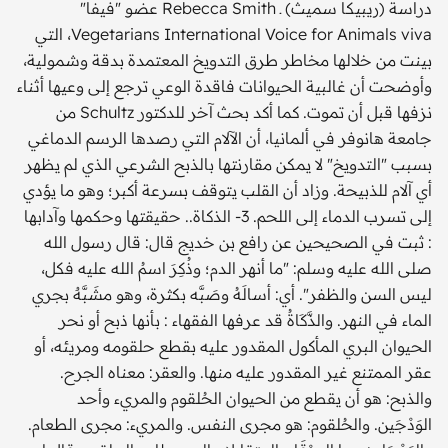
دراسة (ريبيكا سميث) ـ Rebecca Smith عضو "فيفا"
Vegetarians International Voice for Animals viva، التي
بينت من خلالها مخاطر طرق التدويخ المعتمدة بدقة وشمولية،
وأوضحت أن غالبية الحيوانات فاقدة الوعي ترجع إلى وعيها أثناء
نزفها قبل أن تموت. كما أكد بحث آخر للدكتور Schultz من
جامعة هانوفر في ألمانيا، أن الآلام التي رصدها الرسم الدماغي
بسبب "التدويخ" لا يمكن مقارنتها بالذبح الشرعي الذي لم يظهر
أي آلام للذبيحة. وزاد أن القلب يتوقف بسرعة أكبر؛ وهو ما يؤدي
إلى تسرب الدماء إلى اللحم. 3- الذكاة.. حقيقتها وحكمها وآدابها
: ثبت في الصحيحين عن رافع بن خديج قال: قال رسول الله
صلى الله عليه وسلم: "ما أنهر الدم؛ وذُكِرَ اسمُ الله عليه فكل،
ليس السن والظفر". أي: أسالَهُ وصَبَّه بكثرة، وهو مشَبَّهٌ بجري
الماء في النهر. والذَّكَاةُ قد عرفها الفقهاء : بأنها ذبح أو نحر
الحيوان البري المأكول المقدور عليه بقطع حلقومه ومريئه، أو
عقر الممتنع غير المقدور عليه منها. والعقر: معناه الجرح.
والذبح: هو أن يقطع من الحيوان الحُلقوم والمريء وأحد
الوَدْجَين. والحُلقوم: هو مجرى النفس. والمريء: مجرى الطعام.