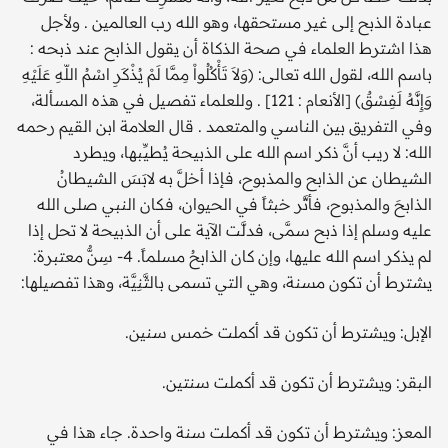
عبادة الذبح إلى غير مستحقها، وهو الله رب العالمين . ولأجل
هذا اشترط العلماء في صحة الذكاة أن يقول الذابح عند ذبحه :
باسم الله، لقول الله تعالى: (وَلاَ تَأْكُلُواْ مِمَّا لَمْ يُذْكَرِ اسْمُ اللّهِ عَلَيْهِ
وَإِنَّهُ لَفِسْقٌ) [الأنعام : 121] . وللعلماء تفصيل في هذه المسألة،
وفي التفريق بين الناسي والمتعمد . قال العلامة ابن القيم رحمه
الله: لا ريب أنَّ ذكر اسم الله على الذبيحة يُطيِّبها، ويطرد
الشيطان عن الذابح والمذبوح، فإذا أخلَّ به لابَسَ الشيطانُ
الذابحَ والمذبوح، فأثَّر خبثاً في الحيوان، فكان النبي صلى الله
عليه وسلم إذا ذبح سمَّى، فدلَّت الآية على أن الذبيحة لا تحل إذا
لم يذكر اسم الله عليها، وإن كان الذابحُ مسلماً. 4- سِنٌّ معتبرة:
يشترط أن تكون مسنة، وهي التي تسمى بالثَّنِيَّة، وهذا تفصيلها:
الإبل: ويشترط أن تكون قد أكملت خمس سنين.
البقر: ويشترط أن تكون قد أكملت سنتين.
المعز: ويشترط أن تكون قد أكملت سنة واحدة. جاء هذا في