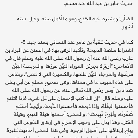
حديث جابر بن عبد الله عند مسلم.
الضأن: ويشترط فيه الجَذَع، وهو ما أكمل سنة، وقيل: ستة
أشهر.
كما في حديث عُقبةُ بن عامر عند النسائي بسند جيد. 5-
اشتراط سلامة الذبيحة وتأكيد الرفق بها: في السنن عن البراء بن
عازب رضي الله عنه أن رسول الله صلى الله عليه وسلم قال في
الأضاحي: "أربعٌ لا يجزئن: العوراء البَيِّنِ عَوَرُها، والمريضة البَيِّن
مرضُها، والعرجاء البَيِّن ظلعها، والكسيرة التي لا تنقى". ويقاس
على هذه العيوب ما في معناها. وفي صحيح مسلم عن أبي يعلى
شداد بن أوس رضي الله تعالى عنه، عن رسول الله صلى الله
عليه وسلم قال: "إن الله كتب الإحسان على كل شيء، فإذا قتلتم
فأحسنوا القِتْلَة، وإذا ذبحتم فأحسنوا الذِّبحة، ولْيُحِدَّ أحدُكم
شَفْرَتَه، ولْيُرِحْ ذَبِيحَتَه". والمعنى: أحسنوا هيئة الذبح، وهيئة
القتل، وهذا يدل على وجوب الإسراع في إزهاق النفوس التي
يباح إزهاقها على أسهل الوجوه. وفي هذا المعنى أحاديث كثيرة.
وأخرج الإمام أحمد وابن ماجه حديث ابن عمر رضي الله عنه