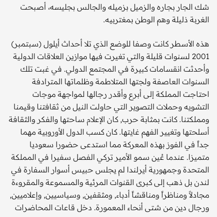
شك الجار بجاره والزميل بزميله والجالس بجليسه، أصبحت
الغربة ذليلة وهم الوطن بمغتربيه.
هذه الأسطر كانت وصفا للوضع الذي تلا أحداث أيلول (سبتمبر)
2001 لسنوات قليلة والتي تغيرت فيها موازين العلاقات الدولية
وأحدثت انقسامات كبيرة في المجتمع الدولي. في غبت تلك
السنوات العاصفة ولجتها المتلاطمة وظلماتها المترادفة
احتاجت المملكة إلى أبرع وأقدر رجالها لمواجهة موجات
التشويه وحملات التصوير التي حاولت النيل من ثقافتنا وقيمنا
ومملكتنا. كانت بمثابة حرب, كان الإعلام ساحتها والفكر والثقافة
أسلحتها وتغيير الفهم غايتها. كان كسب الدول الأوروبية مهما
جداً في الفوز بهذه المعركة مما استدعى حضورا سعوديا
متميزا. عندما عُين سمو الأمير تركي الفصل سفيرا في المملكة
المتحدة وجمهورية أيرلندا لم يجلس حبيس أسوار السفارة في
لندن بل ذهب إلى كبرى القنوات المرئية والمسموعة والمقروءة
مجادلاً ومناظراً ومناقشاً أدباء, ومثقفين, وسياسيين, وإعلاميين,
ورجال دين من شتى أنحاء المعمورة. دخل قاعات المحاضرات