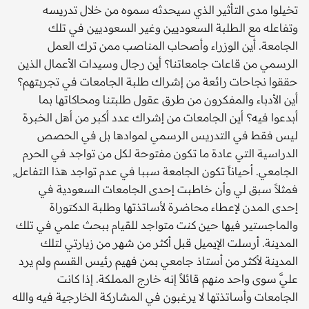
تخيلوا مدى التأثير الذي سيحدثه سموه من خلال تدريسه
وتفاعله مع الطلبة السعوديين وغير السعوديين في تلك
الجامعة. أين الوزراء وأصحاب المناصب ممن ترك العمل
الرسمي من قاعات جامعاتنا؟ أين رجال وسيدات الأعمال الذين
حققوا نجاحات رائعة من إشراك طلبة الجامعات في تجربتهم؟
أين الأدباء والمفكرون من طرق عقول طلبتنا ومحاكاتها بما
أبدعوا فيه؟ أين الجامعات من إشراك عدد أكبر من أهل الخبرة
ليس فقط في التدريس الرسمي لموادها بل في الحصص
الدراسية التي عادة ما تكون مفتوحة لكل من تواجد في الحرم
الجامعي. أحياناً تكون الجامعة سببا في عدم تواجد هذا التفاعل,
فمثلاً سبق لي وأن خاطبت إحدى الجامعات السعودية في
إحدى المدن لإعطاء محاضرة لأساتذتها وطلبة الدكتوراة
والماجستير فيها حين كنت متواجد للقيام ببحث علمي في تلك
المدينة. أرسلت الإيميل قبل أكثر من شهر من زيارتي لتلك
المدينة لأكثر من أستاذ جامعي بمن فهيم رئيس القسم ولم يرد
عليَّ سوى واحد منهم قائلاً إنه خارج المملكة. إذا كانت
الجامعات وأساتذتها لا يرغبون في المشاركة الخارجية فيه والله