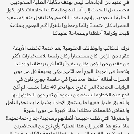
في عديد من الجامعات ليس بهدف مقابلة الطلبة السعوديين
فحسب بل للتحدث إلى أساتذة وطلبة تلك الجامعات. كان يقول
للطلبة السعوديين إنهم سفراء لبلادهم, وكنا نقول عنه إنه سفير
السفراء. كان متحدثاً رائعاً ومحاوراً باهراً, أقنع الجميع بسلامة
قيمنا وكرامة أخلاقنا وبسماحة عقيدتنا.
ترك المكاتب والوظائف الحكومية بعد خدمة تخطت الأربعة
عقود من الزمن. كان مستشاراً وكان رئيسا للاستخبارات لأكثر
من عقدين من الزمن وكان سفيراً رائعاً في بريطانيا وأيرلندا
ولاحقاً في أمريكا. اليوم أخذ الأمير تركي وظيفة قل من ذوي
الخبرات أمثاله أخذها. محاضراً في جامعة جورج تاون في
الولايات المتحدة التي تخرج منها نحو 40 عاماً مضت. لم أكن
لأدع هذه الخطوة الشيقة من سموه أن تمر دون التطرق إليها
والتعليق عليها, ففيها ما يستحق الإطراء وفيها ما يستحق التأمل
والنقاش فالمملكة تمتلك أعدادا كبيرة من ذوي الخبرة
والمعرفة التي ظلت حبيسة أضلعهم وسجينة جدار جماجمهم!!
ماذا دفع هذا الأمير إلى هذا العمل؟ وأي نوع من المحاضرين
سيكون؟ وما القيمة التي سيضيفها للجامعة والأكاديمية بشكل