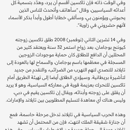
وفي الوقت ذاته فإن تاكسين أقسم أن يرد، وهدّد بتسمية كل
أعدائه السياسيين، وقال "سأهاتف وأتحدث للناس الذين
يحبونني ويؤمنون بي، وسألقي خطابا أطول وأبدأ بذكر الأسماء
لأنهم حشروني في زاوية".
وفي 14 تشرين الثاني (نوفمبر) 2008 طلق تاكسين زوجته
كيوننج بوجامان، بعد زواج استمر 32 سنة ويعتقد كثير من
المحللين أن الدافع للطلاق كان حماية موجودات الزوجين
المسجلة في معظمها باسم بوجامان، والسماح لها بالعودة إلى
تايلاند للتصدي لتهم التهرب من الضرائب، والتقدم من جديد
لتأشيرة بريطانية. وسيؤدي الطلاق أيضا إلى تهيئة الطريق أمام
تاكسين للتحرك بعزيمة قوية في معاركه السياسية، وهو لا يريد
أن يقلق على زوجته وأبنائه، ويقال إن تاكسين يقيم في دبي،
وليس هناك أي معاهدة لتسليم المطلوبين بين تايلاند والإمارات.
وهذه الحرب السياسية في تايلاند تدخل مرحلة حاسمة، فمع
أن جنازة شقيقة الملك انتهت، فإن من المحتمل أن تشهد
تايلاند عودة إلى جولة جديدة من الاضطراب السياسي وفي هذه