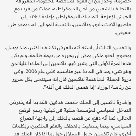
خصومه، وحذّر من أن القوة المناهضة للحكومة، المعروفة
بالتحالف الشعبي من أجل الديمقراطية، عملت من قرب مع
الجيش لزعزعة التماسك الديمقراطي وإعادة تايلاند إلى
ماضيها الاستبدادي. وتاكسين، بالنسبة للموالين له، ديمقراطي
حقيقي.
والتفسير الثالث أن استغاثته بالعرش تكشف الكثير، منذ توسل،
بوضوح، لعفو ملكي يمكن أن يحرره من تهمة ظالمة، ولم تكن
هذه المرة الأولى التي يشير فيها تاكسين إلى الملك التايلاندي.
وهو شيء يعد في العادة غير مناسب، ففي عام 2006، وفي
ذروة الحملة المناهضة لتاكسين قال إنه سيتنحى بكل سرور
عن رئاسة الوزراء "إذا همس الملك في أذنه".
وإشارة تاكسين إلى الملك خدمت هدفين، فقد بدا أنه يفترض
التدخل السياسي لمؤسسة ملكية في كيفية رسم الوضع
الحالي، كما أنه دفع، عن قصد، بالملك إلى واجهة الصراع
السياسي، بينما يستغيث بالعطف والعفو الملكيين، وبكلمات
أخرى، فإن تاكسين حاول التساؤل حول ما إذا كان الملك قد