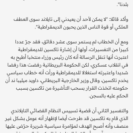
بلدنا".
وأكد قائلا: "لا يمكن لأحد أن يعيدني إلى تايلاند سوى العطف
الملكي أو قوة الناس الذين يحبون الديمقراطية".
ومع أن الخطاب لم يستمر سوى عشر دقائق، فقد جرّ عددا
كبيرا من التفسيرات، أولها أن إشارة تاكسين للديمقراطية
اعتبرت أنها تنقل الرسالة أنه كان رئيس وزراء منتخبا أطيح به
في انقلاب عسكري، لكن الحكومة البريطانية رفضت هذا رفضا
شديدا واعتبرته استغلالا للديمقراطية ورأت أنه خطاب سياسي
يخدم تاكسين، وقال وزير الخارجية البريطاني، داويد ميليبا ند أن
حكومته اتخذت القرار بسحب التأشيرة من تاكسين بسبب
الحكم عليه بالسجن.
والتفسير الثاني أن قضية تسييس النظام القضائي التايلاندي
الذي قام به تاكسين قد طرحت أيضا لإظهار أنه عومل بشكل غير
منصف وأنه أصبح الهدف لمؤامرة سياسية شريرة حرّض عليها