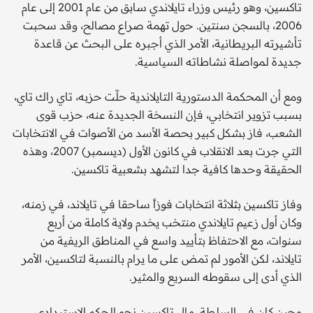
تاكسين، وهو رئيس وزراء تايلاندي سابق من عام 2001 إلى عام
2006، بالسجن سنتين. حول تهمة صراع مصالح، وقد سحبت
تأشيرته البريطانية، الأمر الذي أجبره على البحث عن قاعدة
جديدة لمواصلة نشاطاته السياسية.
ومع أن المحكمة الدستورية التايلاندية حلّت حزبه، تاي راك تاي،
بسبب تزوير انتخابي، فإن النسخة الجديدة عنه، حزب قوى
الشعب، فاز بشكل كبير بحصة الأسد من الأصوات في الانتخابات
التي جرت بعد الانقلاب في كانون الأول (ديسمبر) 2007، وهذه
الحقيقة وحدها كافية جدا لتشهد بشعبية تاكسين.
وفاز تاكسين بثلاثة انتخابات فوزاً ساحقا في تايلاند، في زمنه،
وكان أول زعيم تايلاندي منتخب يخدم ولاية كاملة من أربع
سنوات، مع الاحتفاظ بتأييد واسع في المناطق الريفية من
تايلاند، لكن الأمور لم تمض على ما يرام بالنسبة لتاكسين، الأمر
الذي أدى إلى سقوطه السريع والمثير.
وحين كان في السلطة، مال تاكسين نحو الحكم الاستبدادي