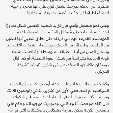
ففكرته عن الحكم طرحت بشكل قوي على أنها مجرد واجهة
للديمقراطية، لكن حكمه اتصف بصبغة استبدادية.
وعلى نحو منفصل وأهم، فإن تزايد شعبية تاكسين شكل تجاوزاً
لحدود سياسية خطيرة مقابل المؤسسة القديمة، فهذه
المؤسسة القديمة فهم في تايلاند على نطاق شعبي أنها تتكون
من الملكيين وفصائل من الجيش، ووسطاء الشركات التنفيذيين
وسكان المدن من أبناء الطبقة المتوسطة، وتنافست شبكة
قوته الجديدة بشراسة مع شبكة القوة القديمة، أو كما قال
دودنكان ماكارجو، المتخصص في شؤون تايلاند، "شبكة
العرش".
وكشخص مطلوب هائم على وجهه، أوضح تاكسين أن الحرب
السياسية لم تنته، ففي الأول من تشرين الثاني (نوفمبر) 2008
وبحضور 83 ألف موال له في استاد لكرة القدم في بانكوك،
قال:"لقد هوجمت أنا وعائلتي، وصودرت موجوداتنا وحكم عليّ
بالسجن، لكن لا يمكن مقارنة مشكلاتي بالمشكلات التي تواجه