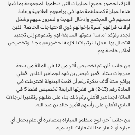
النزلاء لحضور جميع المباريات التي تنظمها المجموعة بما فيها
هذه المباراة كمساهمة منها في برامجهم العلاجية وإعادة
دمجهم في المجتمع وإدخال البهجة والسرور عليهم وشغل
أوقات فراغهم أسوة بإخوانهم ذوي الاحتياجات الخاصة الذين
تجدد وتؤكد "ماسا" دعوتها السابقة لهم وتدعوهم إلى تجديد
الاتصال بها لعمل الترتيبات اللازمة لحضورهم مجانا وتخصيص
أماكن خاصة بهم.
من جانب ثان، تم تخصيص أكثر من 12 في المائة من سعة
مدرجات ستاد الأمير فيصل بن فهد لجماهير النادي الأهلي
بواقع ستة آلاف تذكرة رغم أن لائحة البطولة اشترطت في
المادة رقم (13-2) في فقرتها الرابعة تخصيص فقط 5 في
المائة لجماهير الأهلي وتم ذلك بناء على طلبهم وتقديرا لرجالات
النادي الأهلي على رأسهم الأمير خالد بن عبد الله.
من جانب آخر، لوح منظمو المباراة بمصادرة أي علم يحمل أي
عبارة أو شعار عدا الشعارات الرسمية.