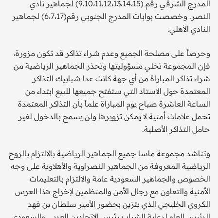
المدرج الشرقي رقم (9،10،11،12،13،14،15) لجماهير نادي
النصر. وخصصت بوابات المدرج الجنوبي رقم(6،7،17) لجماهير
النادي الأهلي.
وحرصاً على مصلحة الجميع وعدم شراء تذاكر قد تكون مزورة،
فإن المجموعة تخلي مسؤوليتها وتحذر الجماهير الرياضية من
شراء تذاكر المباراة من أي جهة كانت عدا شبابيك التذاكر
المعتمدة حول الاستاد التي ستفتح جميعها للبيع ابتداء من
الساعة العاشرة صباح يوم المباراة علماً بأن التذاكر المعتمدة
تحمل علامات أمنية لا يمكن تزويرها ولن يسمح بالدخول لغير
حامل التذاكر الأصلية.
وتناشد مجموعة ماسا جميع الجماهير الرياضية بالالتزام بالروح
الرياضية المعروفة من الجماهير النصراوية والأهلاوية على وجه
الخصوص والجماهير السعودية عامة والالتزام بالتعليمات
الأمنية والتعاون مع رجال الأمن والمنظمين لإخراج هذا العرس
الكروي الخليجي الذي يتزين بحضور الأمير سلطان بن فهد
الرئيس العام لرعاية الشباب رئيس الاتحادين العربي والسعودي