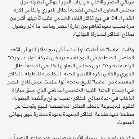
فريقي النصر والأهلي في إياب الدور النهائي لبطولة دول
مجلس التعاون الخليجي للأندية أبطال الدوري والكأس لكرة
القدم الـ 24، في بيع تذاكر اللقاء الختامي عقب تأجيلها أكثر من
مرة بسبب سوء تفاهم بين إدارة النصر وماسا، ما آخر وصول
نماذج التذاكر للمباراة النهائية.
وكانت "ماسا" قد أعلنت أنها ستبدأ في بيع تذاكر النهائي الأحد
الماضي لتصطدم في اليوم نفسه برفض شركة "أولد سبورت"
الراعية لبطولات دول مجلس التعاون الخليجي للأندية أبطال
الدوري والكأس لكرة القدم واللجنة التنظيمية للبطولة بالتذاكر
المعتمدة من "ماسا" للبيع، بحجة أنها سلمت ممثل نادي النصر
في اجتماع اللجنة الفنية الخميس الماضي الذي سبق مباراة
الذهاب في جدة نماذج التذاكر حسب لوائح وأنظمة البطولة،
لتقوم المجموعة بإتلاف التذاكر المخصصة للبيع وتبحث عن
مطبعة تعيد طباعة التذاكر الجديدة بجودة ممتازة تليق بنهائي
البطولة.
وأكد مسؤولون في ستاد الأمير فيصل بن فهد ونادي النصر أن