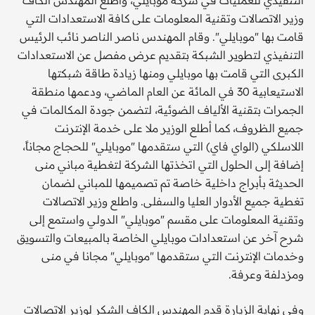
التنفيذي للعمليات في شركة موبايلي، وأطلع المهندس الكاف
وزير الاتصالات وتقنية المعلومات على كافة الاستعدادات التي
قامت بها "موبايلي". وقام المهندس ناصر الناصر نائب الرئيس
التنفيذي لتطوير الشبكة بتقديم عرض مفصل عن الاستعدادات
الكبرى التي قامت بها موبايلي ومنها زيادة طاقة شبكتها
الاستيعابية 30 في المائة عن العام الماضي، ودعمها منطقة
الجمرات بتقنية الألياف الضوئية، لتضمن جودة المكالمات في
جميع الظروف، كما أطلع الوزير ملا على خدمة الإنترنت
اللاسلكي (الواي فاي) التي ستقدمها "موبايلي" للحجاج مجاناً،
إضافة إلى الحلول التي اتخذتها الشركة لتغطية مباني منى
الحديثة بأبراج داخلية خاصة تم تصميمها للمباني لضمان
تغطية جميع الأدوار العليا والسفلى. واطلع وزير الاتصالات
وتقنية المعلومات على مقسم "موبايلي" الدولي واستمع إلى
شرح آخر عن استعدادات موبايلي الخاصة بالمبيعات والتسويق
وخدمات الإنترنت التي ستقدمها "موبايلي" مجانا في منى
ومزدلفة وعرفة.
وفي نهاية الزيارة قدم المهندس الكاف الشكر لوزير الاتصالات